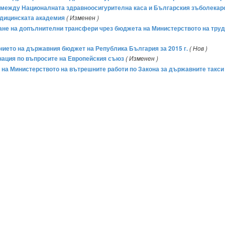
 между Националната здравноосигурителна каса и Българския зъболекарск
едицинската академия
( Изменен )
ване на допълнителни трансфери чрез бюджета на Министерството на труда
ението на държавния бюджет на Република България за 2015 г.
( Нов )
инация по въпросите на Европейския съюз
( Изменен )
а на Министерството на вътрешните работи по Закона за държавните такси