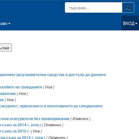
раво
ВХОД
ециалните разузнавателни средства и достъпа до данните
 жалбите на гражданите
( Нов )
равление
( Нов )
ве
( Нов )
 сигурност, прилагането и използването на специалните
атени осигурители без правоприемник
( Изменен )
ъюз за 2014 г. (отм.)
( Отменен )
съюз за 2015 г.
( Нов )
 съюз за 2014 г. (отм.)
( Отменен )