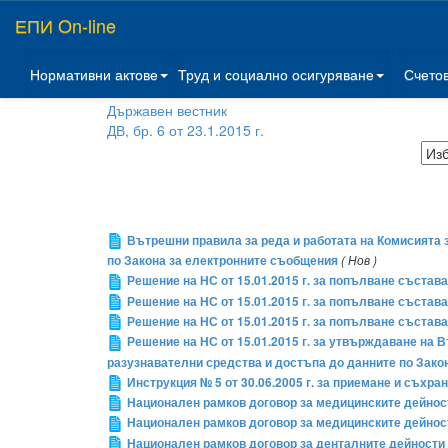
ЕПИ On-line
Нормативни актове
Труд и социално осигуряване
Счето
Държавен вестник
ДВ, бр. 6 от 23.1.2015 г.
Вътрешни правила за реда и работата на Комисията 
по Закона за електронните съобщения
( Нов )
Решение на НС от 15.01.2015 г. за попълване състав
Решение на НС от 15.01.2015 г. за попълване състав
Решение на НС от 15.01.2015 г. за попълване състав
Решение на НС от 15.01.2015 г. за утвърждаване на 
разузнавателни средства и достъпа до данните по Зако
Инструкция № 5 от 30.06.2005 г. за приемане и съх
Национален рамков договор за медицинските дейност
Национален рамков договор за медицинските дейнос
Национален рамков договор за денталните дейности 