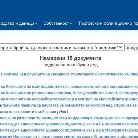
водство и данъци
Собственост
Търговско и облигационно п
Намерени 15 документа
подредени по азбучен ред
за контрол над службите за сигурност, прилагането и използването на сп
а на Комисията по взаимодействието с неправителствените организации и
а на Комисията по регионална политика, благоустройство и местно самоуп
а на Комисията по европейските въпроси и контрол на европейските фондо
Вътрешните правила за работата на Комисията за контрол над службите за
на за електронните съобщения
( Нов )
раняване на разплащателни ведомости и трудовоправни документи на прекр
и между Националната здравноосигурителна каса и Българския лекарски с
ти между Националната здравноосигурителна каса и Българския лекарски 
между Националната здравноосигурителна каса и Българския зъболекарски