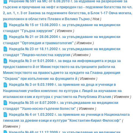
Решение № 591 на МС от 6.08.2010 г. за издаване на разрешение за
търсене и проучване на нефт и природен газ - подземни богатства по чл.
2, ал. 1, т. 3 от Закона за подземните богатства, в Блок 1-17 Овча могила,
разположен в областите Плевен и Велико Търно
( Нов )
Наредба № 15 от 13.08.2003 г. за утвърждаване на медицински
стандарт "Гръдна хирургия"
( Изменен )
Наредба № 21 от 28.06.2004 г. за утвърждаване на медицински
стандарт "Ортопедия и травматология"
( Изменен )
Наредба № 23 от 18.11.2002 г. за утвърждаване на медицински
стандарт "Лицево-челюстна хирургия
( Изменен )
Наредба № 3 от 9.01.2008 г. за вида на информацията и реда за
предоставянето й от Министерството на вътрешните работи на
Министерството на правосъдието за нуждите на Главна дирекция
"Охрана" при изпълнение на функциите й
( Изменен )
Наредба № 3 от 9.03.1999 г. за приемане на деца и ученици в
Националния учебен комплекс по култура с Лицей за изучаване на
италиански език и култура с участието на Република Италия
( Изменен )
Наредба № 35 от 8.07.2009 г. за утвърждаване на медицински
стандарт "Ушно-носно-гърлени болести"
( Изменен )
Наредба № 4 от 1.03.2002 г. за приемане на ученици в Националната
гимназия за древни езици и култури "Константин-Кирил Философ"
(
Изменен )
Наредба № 48 от 11.12.2009 г. за утвърждаване на медицински