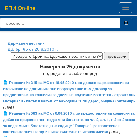
ЕПИ On-line
Toggl
navig
Държавен вестник
ДВ, бр. 65 от 20.8.2010 г.
Намерени 25 документа
подредени по азбучен ред
Решение № 315 на МС от 18.05.2010 г. за даване на разрешение за
сключване на допълнително споразумение към договор за
предоставяне на концесия за добив на подземни богатства - строителни
материали - пясък и чакъл, от находище "Ели дере", община Септември,
( Нов )
Решение № 583 на МС от 6.08.2010 г. за предоставяне на концесия за
добив на природен газ - подземни богатства по чл. 2, ал. 1, т. 3 от Закона
за подземните богатства, в находище "Каварна", разположено в
континенталния шелф и в изключителната икономическа
( Нов )