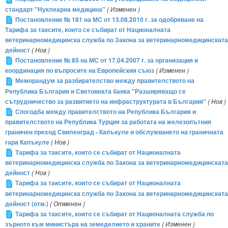
стандарт "Нуклеарна медицина"
( Изменен )
Постановление № 181 на МС от 13.08.2010 г. за одобряване на
Тарифа за таксите, които се събират от Националната
ветеринарномедицинска служба по Закона за ветеринарномедицинската
дейност
( Нов )
Постановление № 85 на МС от 17.04.2007 г. за организация и
координация по въпросите на Европейския съюз
( Изменен )
Меморандум за разбирателство между правителството на
Република България и Световната банка "Разширяващо се
сътрудничество за развитието на инфраструктурата в България"
( Нов )
Спогодба между правителството на Република България и
правителството на Република Турция за работата на железопътния
граничен преход Свиленград - Капъкуле и обслужването на граничната
гара Капъкуле
( Нов )
Тарифа за таксите, които се събират от Националната
ветеринарномедицинска служба по Закона за ветеринарномедицинската
дейност
( Нов )
Тарифа за таксите, които се събират от Националната
ветеринарномедицинска служба по Закона за ветеринарномедицинската
дейност (отм.)
( Отменен )
Тарифа за таксите, които се събират от Националната служба по
зърното към министъра на земеделието и храните
( Изменен )