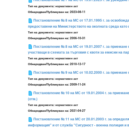
Тип на документа:
нормативен акт
Обнародван/Публикуван на:
2023-08-11
Постановление № 8 на МС от 17.01.1995 г. за освобожд
предоставени на Министерството на околната среда като
Тип на документа:
нормативен акт
Обнародван/Публикуван на:
2006-10-31
Постановление № 8 на МС от 19.01.2007 г. за приемане
участващи в схемата за търговия с квоти за емисии на пар
Тип на документа:
нормативен акт
Обнародван/Публикуван на:
2010-12-17
Постановление № 9 на МС от 10.02.2000 г. за приемане
Тип на документа:
нормативен акт
Обнародван/Публикуван на:
2009-11-24
Постановление № 10 на МС от 19.01.2004 г. за приема
(отм.)
Тип на документа:
нормативен акт
Обнародван/Публикуван на:
2021-04-27
Постановление № 11 на МС от 20.01.2003 г. за опреде
информация" и от служба "Сигурност - военна полиция и в