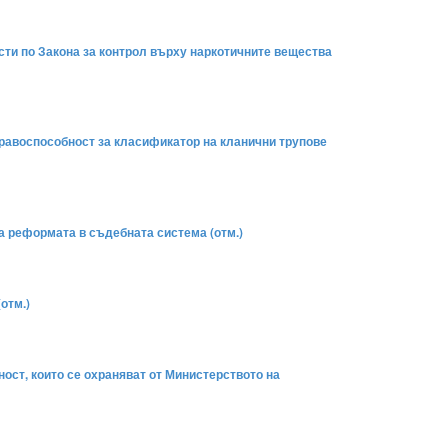
ости по Закона за контрол върху наркотичните вещества
 правоспособност за класификатор на кланични трупове
на реформата в съдебната система (отм.)
отм.)
ност, които се охраняват от Министерството на