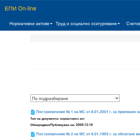
ЕПИ On-line
Нормативни актове
Труд и социално осигуряване
Счето
Постановление № 1 на МС от 8.01.2001 г. за приемане н
Тип на документа:
нормативен акт
Обнародван/Публикуван на:
2009-12-18
Постановление № 2 на МС от 8.01.1993 г. за облагане в