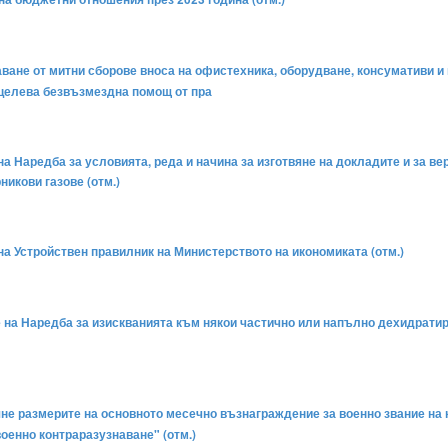
аване от митни сборове вноса на офистехника, оборудване, консумативи и
 целева безвъзмездна помощ от пра
 на Наредба за условията, реда и начина за изготвяне на докладите и за в
никови газове (отм.)
 на Устройствен правилник на Министерството на икономиката (отм.)
не на Наредба за изискванията към някои частично или напълно дехидрати
ляне размерите на основното месечно възнаграждение за военно звание н
оенно контраразузнаване" (отм.)