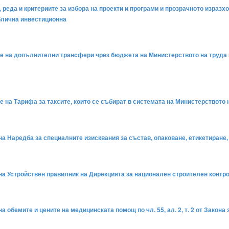
 реда и критериите за избора на проекти и програми и прозрачното изразходв
блична инвестиционна
не на допълнителни трансфери чрез бюджета на Министерството на труда и
е на Тарифа за таксите, които се събират в системата на Министерството 
на Наредба за специалните изисквания за състав, опаковане, етикетиране, 
 на Устройствен правилник на Дирекцията за национален строителен контро
 обемите и цените на медицинската помощ по чл. 55, ал. 2, т. 2 от Закона з