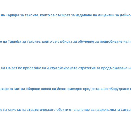
е на Тарифа за таксите, които се събират за издаване на лицензии за дейн
не на Тарифа за таксите, които се събират за обучение за придобиване на
не на Съвет по прилагане на Актуализираната стратегия за продължаване 
аване от митни сборове вноса на безвъзмездно предоставено оборудване (
не на списък на стратегическите обекти от значение за националната сигур