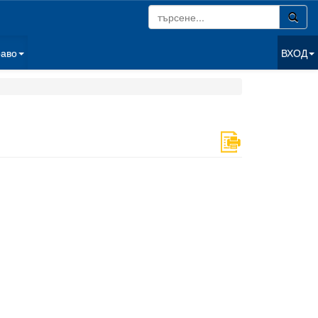
раво
ВХОД