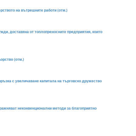
рството на вътрешните работи (отм.)
нужди, доставяна от топлопреносните предприятия, които
орство (отм.)
 връзка с увеличаване капитала на търговско дружество
 упражняват неконвенционални методи за благоприятно