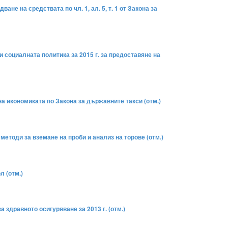
ане на средствата по чл. 1, ал. 5, т. 1 от Закона за
 социалната политика за 2015 г. за предоставяне на
на икономиката по Закона за държавните такси (отм.)
методи за вземане на проби и анализ на торове (отм.)
л (отм.)
а здравното осигуряване за 2013 г. (отм.)