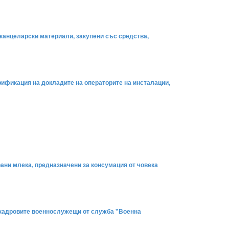
 канцеларски материали, закупени със средства,
ерификация на докладите на операторите на инсталации,
рани млека, предназначени за консумация от човека
а кадровите военнослужещи от служба "Военна