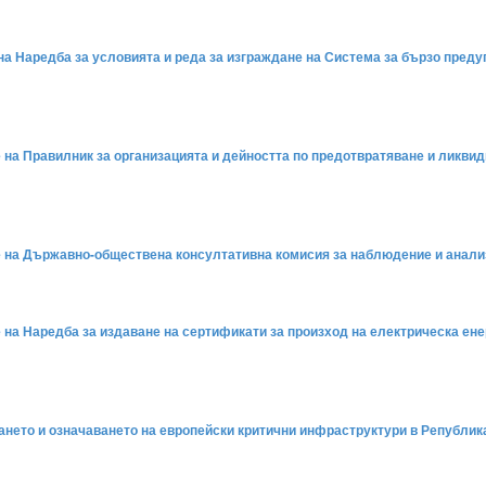
е на Наредба за условията и реда за изграждане на Система за бързо пре
е на Правилник за организацията и дейността по предотвратяване и ликви
е на Държавно-обществена консултативна комисия за наблюдение и анализ 
е на Наредба за издаване на сертификати за произход на електрическа ен
ването и означаването на европейски критични инфраструктури в Република