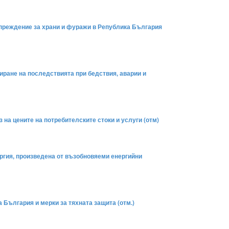
дупреждение за храни и фуражи в Република България
диране на последствията при бедствия, аварии и
на цените на потребителските стоки и услуги (отм)
ергия, произведена от възобновяеми енергийни
 България и мерки за тяхната защита (отм.)