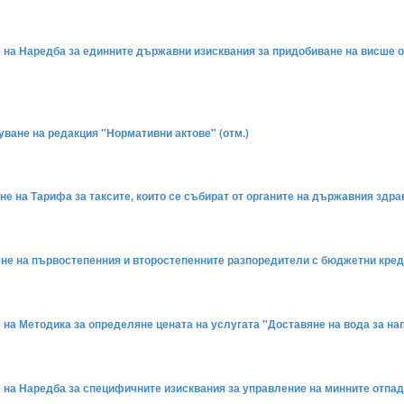
не на Наредба за единните държавни изисквания за придобиване на висше
зуване на редакция "Нормативни актове" (отм.)
не на Тарифа за таксите, които се събират от органите на държавния здрав
ляне на първостепенния и второстепенните разпоредители с бюджетни креди
е на Методика за определяне цената на услугата "Доставяне на вода за нап
е на Наредба за специфичните изисквания за управление на минните отпад