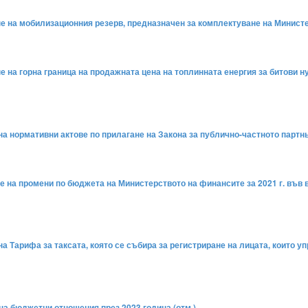
не на мобилизационния резерв, предназначен за комплектуване на Министе
не на горна граница на продажната цена на топлинната енергия за битови 
 на нормативни актове по прилагане на Закона за публично-частното партнь
не на промени по бюджета на Министерството на финансите за 2021 г. във
 на Тарифа за таксата, която се събира за регистриране на лицата, които
 на бюджетни отношения през 2023 година (отм.)