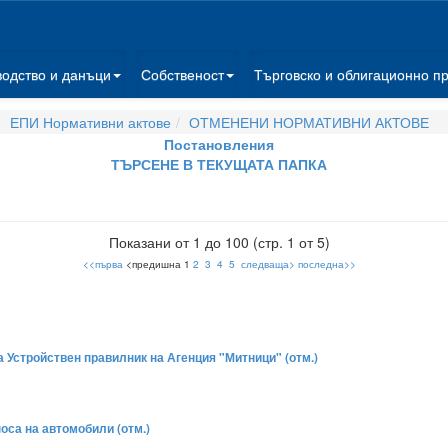
водство и данъци
Собственост
Търговско и облигационно п
ЕПИ Нормативни актове
ОТМЕНЕНИ НОРМАТИВНИ АКТОВЕ
Постановления
ТЪРСЕНЕ В ТЕКУЩАТА ПАПКА
Показани от 1 до 100 (стр. 1 от 5)
<<първа
<предишна 1
2
3
4
5
следваща>
последна>>
а Устройствен правилник на Агенция "Митници" (отм.)
носа на автомобили (отм.)