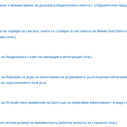
риране и финансиране на далекосъобщителните обекти с отбранително пре
не на тарифи за таксите, които се събират в системата на Министерството
ика (отм.)
 на Национален съвет по миграция и интеграция (отм.)
не на Наредба за реда за използване на държавните дългосрочни облигаци
не на задълженията към дър
е на Устройствен правилник на Центъра за енергийна ефективност в индуст
яне на нов размер на минималната работна заплата за страната (отм.)