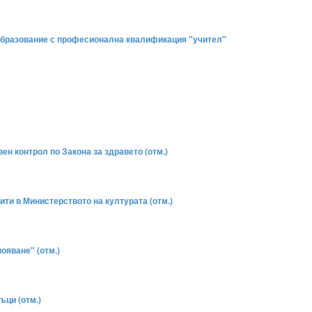
 образование с професионална квалификация "учител"
ен контрол по Закона за здравето (отм.)
ти в Министерството на културата (отм.)
ояване" (отм.)
ъци (отм.)