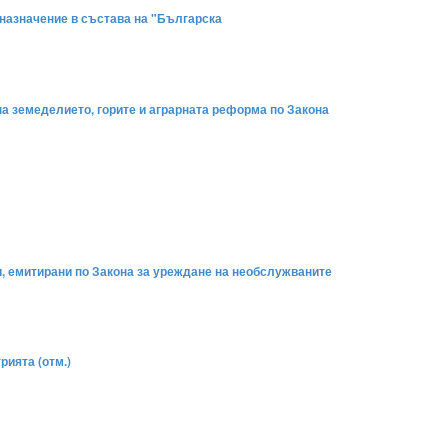
дназначение в състава на "Българска
 на земеделието, горите и аграрната реформа по Закона
и, емитирани по Закона за уреждане на необслужваните
рията (отм.)