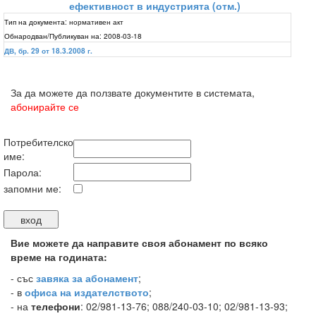
ефективност в индустрията (отм.)
Тип на документа:
нормативен акт
Обнародван/Публикуван на:
2008-03-18
ДВ, бр. 29 от 18.3.2008 г.
За да можете да ползвате документите в системата,
абонирайте се
Потребителско
име:
Парола:
запомни ме:
Вие можете да направите своя абонамент по всяко
време на годината:
-
със
завяка за абонамент
;
- в
офиса на издателството
;
- на
телефони
: 02/981-13-76; 088/240-03-10; 02/981-13-93;