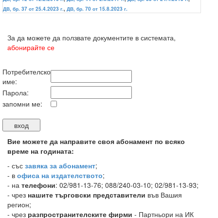
ДВ, бр. 37 от 25.4.2023 г.
,
ДВ, бр. 70 от 15.8.2023 г.
За да можете да ползвате документите в системата,
абонирайте се
Потребителско
име:
Парола:
запомни ме:
Вие можете да направите своя абонамент по всяко
време на годината:
-
със
завяка за абонамент
;
- в
офиса на издателството
;
- на
телефони
: 02/981-13-76; 088/240-03-10; 02/981-13-93;
- чрез
нашите търговски представители
във Вашия
регион;
- чрез
разпространителските фирми
- Партньори на ИК