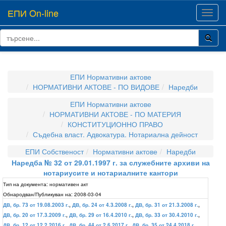
ЕПИ On-line
Toggl
navig
ЕПИ Нормативни актове
НОРМАТИВНИ АКТОВЕ - ПО ВИДОВЕ
Наредби
ЕПИ Нормативни актове
НОРМАТИВНИ АКТОВЕ - ПО МАТЕРИЯ
КОНСТИТУЦИОННО ПРАВО
Съдебна власт. Адвокатура. Нотариална дейност
ЕПИ Собственост
Нормативни актове
Наредби
Наредба № 32 от 29.01.1997 г. за служебните архиви на
нотариусите и нотариалните кантори
Тип на документа:
нормативен акт
Обнародван/Публикуван на:
2008-03-04
ДВ, бр. 73 от 19.08.2003 г.
,
ДВ, бр. 24 от 4.3.2008 г.
,
ДВ, бр. 31 от 21.3.2008 г.
,
ДВ, бр. 20 от 17.3.2009 г.
,
ДВ, бр. 29 от 16.4.2010 г.
,
ДВ, бр. 33 от 30.4.2010 г.
,
ДВ, бр. 12 от 12.2.2016 г.
,
ДВ, бр. 44 от 2.6.2017 г.
,
ДВ, бр. 35 от 24.4.2018 г.
,