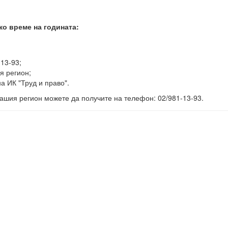
ко време на годината:
-13-93;
я регион;
а ИК "Труд и право".
ашия регион можете да получите на телефон: 02/981-13-93.