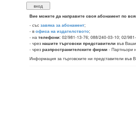
Вие можете да направите своя абонамент по вся
-
със
завяка за абонамент
;
- в
офиса на издателството
;
- на
телефони
: 02/981-13-76; 088/240-03-10; 02/981
- чрез
нашите търговски представители
във Ваши
- чрез
разпространителските фирми
- Партньори н
Информация за търговските ни представители във В