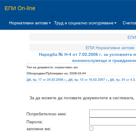
ЕПИ On-line
Нормативни актове
Труд и социално осигуряване
Счето
ЕПИ
ЕПИ Нормативни актове
Наредба № Н-4 от 7.02.2006 г. за условията
военнослужещи и граждански
Тип на документа:
нормативен акт
Обнародван/Публикуван на:
2008-03-04
ДВ, бр. 17 от 24.02.2006 г.
,
ДВ, бр. 15 от 16.02.2007 г.
,
ДВ, бр. 24 от 4.3.
За да можете да ползвате документите в системата,
Потребителско име:
Парола:
запомни ме: