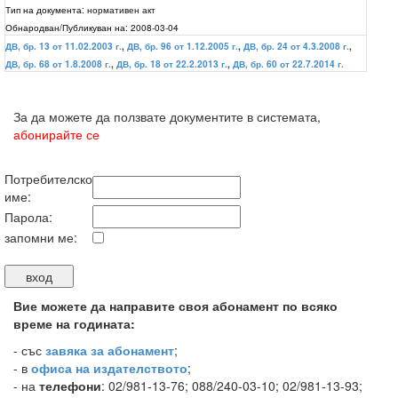
Тип на документа:
нормативен акт
Обнародван/Публикуван на:
2008-03-04
ДВ, бр. 13 от 11.02.2003 г.
,
ДВ, бр. 96 от 1.12.2005 г.
,
ДВ, бр. 24 от 4.3.2008 г.
,
ДВ, бр. 68 от 1.8.2008 г.
,
ДВ, бр. 18 от 22.2.2013 г.
,
ДВ, бр. 60 от 22.7.2014 г.
За да можете да ползвате документите в системата,
абонирайте се
Потребителско
име:
Парола:
запомни ме:
Вие можете да направите своя абонамент по всяко
време на годината:
-
със
завяка за абонамент
;
- в
офиса на издателството
;
- на
телефони
: 02/981-13-76; 088/240-03-10; 02/981-13-93;