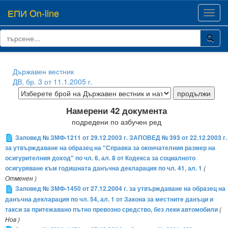
ЕПИ On-line
Toggl
navig
Държавен вестник
ДВ, бр. 3 от 11.1.2005 г.
Намерени 42 документа
подредени по азбучен ред
Заповед № ЗМФ-1211 от 29.12.2003 г. ЗАПОВЕД № 393 от 22.12.2003 г.
за утвърждаване на образец на "Справка за окончателния размер на
осигурителния доход" по чл. 6, ал. 8 от Кодекса за социалното
осигуряване към годишната данъчна декларация по чл. 41, ал. 1
(
Отменен )
Заповед № ЗМФ-1450 от 27.12.2004 г. за утвърждаване на образец на
данъчна декларация по чл. 54, ал. 1 от Закона за местните данъци и
такси за притежавано пътно превозно средство, без леки автомобили
(
Нов )