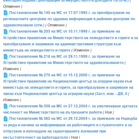
ежегодно подават декларация за имуществото и доходите си (отм.)
Отменен )
Постановление № 145 на МС от 17.07.1995 г. за преобразуване на
регионалните центрове по здравна информация в районни центрове по
здравеопазване (отм.)
( Отменен )
Постановление № 203 на МС от 10.11.1999 г. за приемане на
Устройствен правилник на Министерството на земеделието и горите и за
преобразуване и закриване на административни структури към
министъра на земеделието и горите
( Изменен )
Постановление № 218 на МС от 29.11.1999 г. за приемане на
Устройствен правилник на Министерството на здравеопазването
(
Изменен )
Постановление № 270 на МС от 15.12.2000 г. за приемане на
Устройствен правилник на Националния център за аграрни науки към
министъра на земеделието и горите, за преобразуване и закриване на
звена към Националния център за аграрни науки (Загл. изм. - ДВ, б
(
Изменен )
Постановление № 358 на MС от 27.12.2004 г. за увеличаване щатната
численост на Министерството на вътрешните работи
( Нов )
Постановление № 362 на МС от 29.12.2004 г. за приемане на Наредба
за реда и начина за информиране на работниците и служителите и за
отпускане и изплащане на гарантираните вземания при
несъстоятелност на работодателя
( Нов )