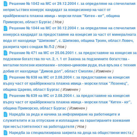
Решение № 1042 на МС от 29.12.2004 г. за определяне на спечелилия
неприсъствен конкурс кандидат за концесионер на част от
крайбрежната плажна ивица - морски плаж "Китен - юг", община
Приморско, област Бургас
( Нов )
Решение № 1044 на МС от 30.12.2004 г. за определяне на спечелилия
конкурса кандидат за предоставяне на концесия за част от минералната
вода от находище "Шипково", с. Шипково, община Троян, област Ловеч,
разкрита чрез сондаж № Л-2
( Нов )
Решение № 471 на МС от 25.06.2001 г. за предоставяне на концесия за
подземни богатства по чл. 2, т. 1 от Закона за подземните богатства -
метални полезни изкопаеми - оловно-цинкови руди, във връзка с техния
добив от находище "Димов дол", област Смолян
( Изменен )
Решение № 638 на МС от 2.08.2004 г. за предоставяне на концесия
върху част от крайбрежната плажна ивица - морски плаж "Лозенец",
община Царево, област Бургас
( Изменен )
Решение № 639 на МС от 2.08.2004 г. за предоставяне на концесия
върху част от крайбрежната плажна ивица - морски плаж "Китен - юг",
община Приморско, област Бургас
( Изменен )
Наредба за реда и начина за информиране на работниците и
служителите и за отпускане и изплащане на гарантираните вземания
при несъстоятелност на работодателя
( Нов )
Наредба за специализирана закрила на деца на обществени места
(