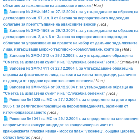
облагане за намаляване на авансовите вноски
( Нов )
Заповед № ЗМФ-1462 от 27.12.2004 г. за утвърждаване на образец на
декларация по чл. 57, ал. 3 от Закона за корпоративното подоходно
облагане за преотстъпване на авансовите вноски
( Нов )
Заповед № ЗМФ-1508 от 29.12.2004 г. за утвърждаване на образец на
декларация по чл. 2, ал. 6 от Закона за корпоративното подоходно
облагане за упражняване на правото на избор от данъчно задължените
лица, извършващи морско търговско корабоплаване, които за
( Нов )
Заповед № ЗМФ.1212 от 29.12.2003 г. за утвърждаване образци на
"Сметка за изплатени суми" и на "Служебна бележка" (отм.)
( Отменен )
Заповед № ЗМФ.1411 от 22.12.2004 г. за утвърждаване образец на
справка за физическите лица, на които са изплатени доходи, различни
от доходи от трудови правоотношения и пенсии
( Нов )
Заповед № ЗMФ-1524 от 30.12.2004 г. за утвърждаване образци на
"Сметка за изплатени суми" и на "Служебна бележка"
( Нов )
Решение № 1028 на МС от 27.12.2004 г. за определяне на дните през
2005 г. за религиозни празници на вероизповеданията, различни от
източноправославното
( Нов )
Решение № 1041 на МС от 29.12.2004 г. за определяне на спечелилия
неприсъствен конкурс кандидат за концесионер на част от
крайбрежната плажна ивица - морски плаж "Лозенец", община Царево,
област Бургас
( Нов )