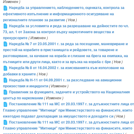
Изменен )
Наредба за управлението, наблюдението, оценката, контрола за
ефективното изпълнение и информационното осигуряване на
регионалните планове за развитие
( Нов )
Наредба за условията и реда за разрешаване на дейностите по чл.
73, ал. 1 от Закона за контрол върху наркотичните вещества и
прекурсорите
( Изменен )
Наредба № 7 от 23.05.2001 г. за реда за посещение, маневриране и
престой на корабите в пристанищата и рейдовете, за товарене и
разтоварване, за качване на кораба и слизане на брега на екипажа, на
пътниците или други лица, както и за връзка на кораба с бре
( Нов )
Наредба № 8 от 16.04.2002 г. за изискванията към използване на
добавки в храните
( Нов )
Наредба № Н-11 от 04.09.2001 г. за разследване на авиационни
произествия и инциденти
( Изменен )
Правилник за функциите, задачите и устройството на Националния
център по наркомании
( Изменен )
Постановление № 111 на МС от 20.03.1997 г. за длъжностните лица от
Главно управление "Митници" при Министерството на финансите, които
ежегодно подават декларация за имуществото и доходите си
( Нов )
Постановление № 111 на МС от 20.03.1997 г. за длъжностните лица от
Главно управление "Митници" при Министерството на финансите, които
(