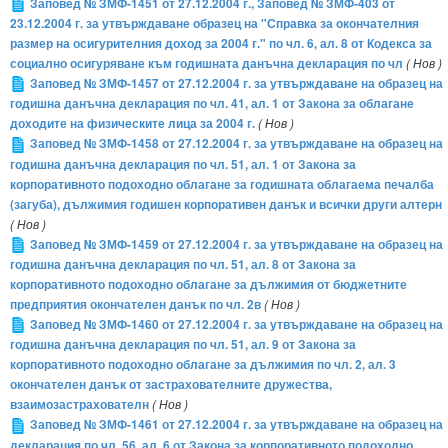
Заповед № ЗМФ-1451 от 27.12.2004 г., Заповед № ЗМФ-403 от
23.12.2004 г. за утвърждаване образец на "Справка за окончателния
размер на осигурителния доход за 2004 г." по чл. 6, ал. 8 от Кодекса за
социално осигуряване към годишната данъчна декларация по чл
( Нов )
Заповед № ЗМФ-1457 от 27.12.2004 г. за утвърждаване на образец на
годишна данъчна декларация по чл. 41, ал. 1 от Закона за облагане
доходите на физическите лица за 2004 г.
( Нов )
Заповед № ЗМФ-1458 от 27.12.2004 г. за утвърждаване на образец на
годишна данъчна декларация по чл. 51, ал. 1 от Закона за
корпоративното подоходно облагане за годишната облагаема печалба
(загуба), дължимия годишен корпоративен данък и всички други алтерн
( Нов )
Заповед № ЗМФ-1459 от 27.12.2004 г. за утвърждаване на образец на
годишна данъчна декларация по чл. 51, ал. 8 от Закона за
корпоративното подоходно облагане за дължимия от бюджетните
предприятия окончателен данък по чл. 2в
( Нов )
Заповед № ЗМФ-1460 от 27.12.2004 г. за утвърждаване на образец на
годишна данъчна декларация по чл. 51, ал. 9 от Закона за
корпоративното подоходно облагане за дължимия по чл. 2, ал. 3
окончателен данък от застрахователните дружества,
взаимозастрахователн
( Нов )
Заповед № ЗМФ-1461 от 27.12.2004 г. за утвърждаване на образец на
декларация по чл. 56, ал. 6 от Закона за корпоративното подоходно