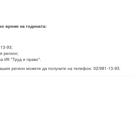
ко време на годината:
-13-93;
я регион;
а ИК "Труд и право".
ашия регион можете да получите на телефон: 02/981-13-93.