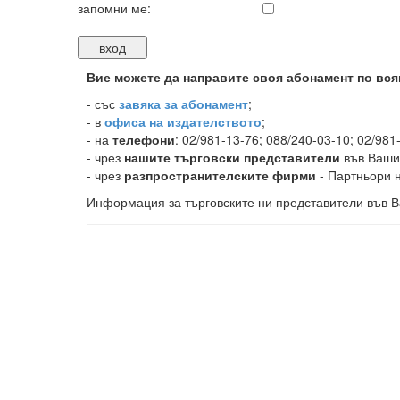
запомни ме:
Вие можете да направите своя абонамент по вся
-
със
завяка за абонамент
;
- в
офиса на издателството
;
- на
телефони
: 02/981-13-76; 088/240-03-10; 02/981
- чрез
нашите търговски представители
във Ваши
- чрез
разпространителските фирми
- Партньори н
Информация за търговските ни представители във В