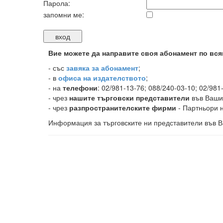
Парола:
запомни ме:
Вие можете да направите своя абонамент по вся
-
със
завяка за абонамент
;
- в
офиса на издателството
;
- на
телефони
: 02/981-13-76; 088/240-03-10; 02/981
- чрез
нашите търговски представители
във Ваши
- чрез
разпространителските фирми
- Партньори н
Информация за търговските ни представители във В