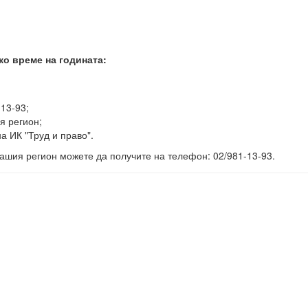
ко време на годината:
-13-93;
я регион;
а ИК "Труд и право".
ашия регион можете да получите на телефон: 02/981-13-93.