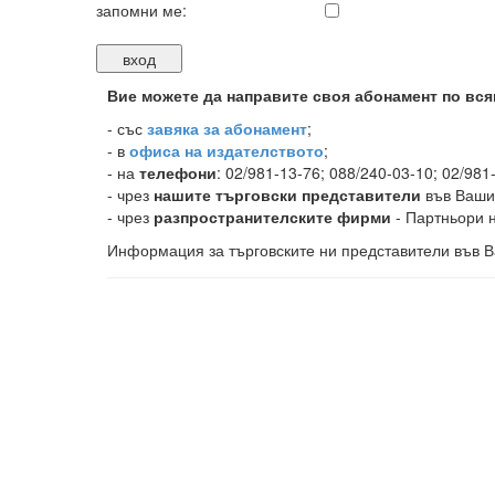
запомни ме:
Вие можете да направите своя абонамент по вся
-
със
завяка за абонамент
;
- в
офиса на издателството
;
- на
телефони
: 02/981-13-76; 088/240-03-10; 02/981
- чрез
нашите търговски представители
във Ваши
- чрез
разпространителските фирми
- Партньори н
Информация за търговските ни представители във В