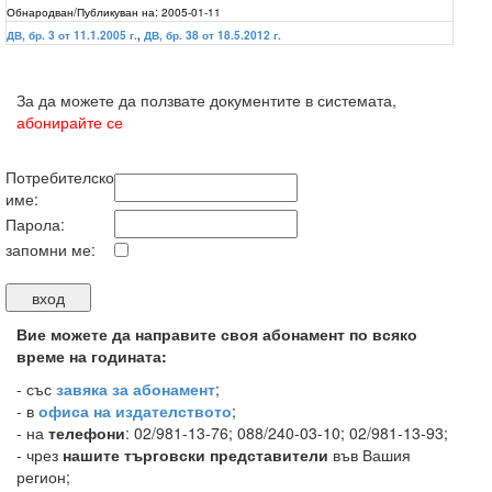
Обнародван/Публикуван на:
2005-01-11
ДВ, бр. 3 от 11.1.2005 г.
,
ДВ, бр. 38 от 18.5.2012 г.
За да можете да ползвате документите в системата,
абонирайте се
Потребителско
име:
Парола:
запомни ме:
Вие можете да направите своя абонамент по всяко
време на годината:
-
със
завяка за абонамент
;
- в
офиса на издателството
;
- на
телефони
: 02/981-13-76; 088/240-03-10; 02/981-13-93;
- чрез
нашите търговски представители
във Вашия
регион;