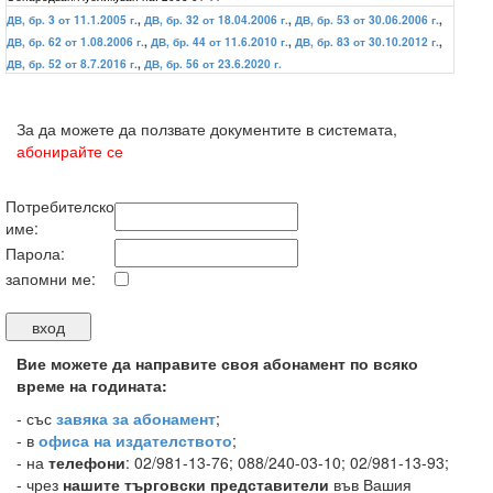
ДВ, бр. 3 от 11.1.2005 г.
,
ДВ, бр. 32 от 18.04.2006 г.
,
ДВ, бр. 53 от 30.06.2006 г.
,
ДВ, бр. 62 от 1.08.2006 г.
,
ДВ, бр. 44 от 11.6.2010 г.
,
ДВ, бр. 83 от 30.10.2012 г.
,
ДВ, бр. 52 от 8.7.2016 г.
,
ДВ, бр. 56 от 23.6.2020 г.
За да можете да ползвате документите в системата,
абонирайте се
Потребителско
име:
Парола:
запомни ме:
Вие можете да направите своя абонамент по всяко
време на годината:
-
със
завяка за абонамент
;
- в
офиса на издателството
;
- на
телефони
: 02/981-13-76; 088/240-03-10; 02/981-13-93;
- чрез
нашите търговски представители
във Вашия