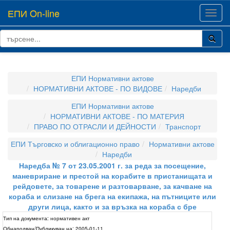
ЕПИ On-line
Toggl
navig
ЕПИ Нормативни актове
НОРМАТИВНИ АКТОВЕ - ПО ВИДОВЕ
Наредби
ЕПИ Нормативни актове
НОРМАТИВНИ АКТОВЕ - ПО МАТЕРИЯ
ПРАВО ПО ОТРАСЛИ И ДЕЙНОСТИ
Транспорт
ЕПИ Търговско и облигационно право
Нормативни актове
Наредби
Наредба № 7 от 23.05.2001 г. за реда за посещение,
маневриране и престой на корабите в пристанищата и
рейдовете, за товарене и разтоварване, за качване на
кораба и слизане на брега на екипажа, на пътниците или
други лица, както и за връзка на кораба с бре
Тип на документа:
нормативен акт
Обнародван/Публикуван на:
2005-01-11