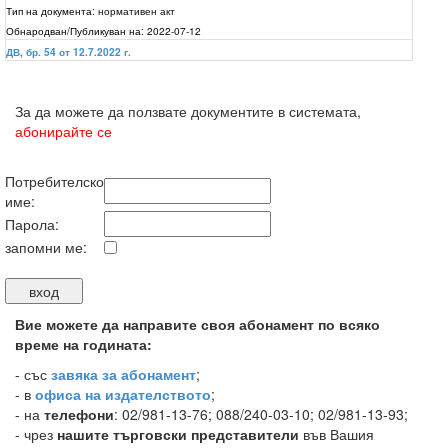
Тип на документа:
нормативен акт
Обнародван/Публикуван на:
2022-07-12
ДВ, бр. 54 от 12.7.2022 г.
За да можете да ползвате документите в системата,
абонирайте се
Потребителско
име:
Парола:
запомни ме:
Вие можете да направите своя абонамент по всяко
време на годината:
-
със
завяка за абонамент
;
- в
офиса на издателството
;
- на
телефони
: 02/981-13-76; 088/240-03-10; 02/981-13-93;
- чрез
нашите търговски представители
във Вашия