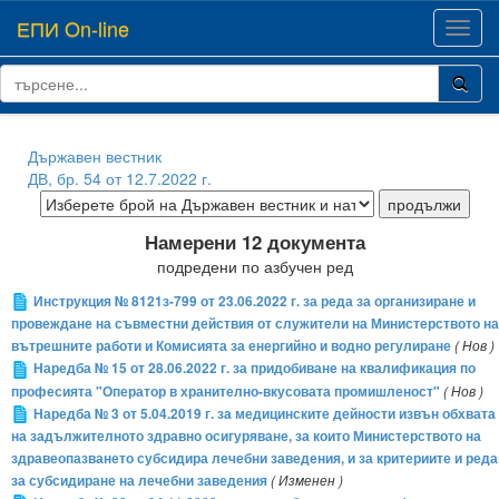
ЕПИ On-line
Toggl
navig
Държавен вестник
ДВ, бр. 54 от 12.7.2022 г.
Намерени 12 документа
подредени по азбучен ред
Инструкция № 8121з-799 от 23.06.2022 г. за реда за организиране и
провеждане на съвместни действия от служители на Министерството на
вътрешните работи и Комисията за енергийно и водно регулиране
( Нов )
Наредба № 15 от 28.06.2022 г. за придобиване на квалификация по
професията "Оператор в хранително-вкусовата промишленост"
( Нов )
Наредба № 3 от 5.04.2019 г. за медицинските дейности извън обхвата
на задължителното здравно осигуряване, за които Министерството на
здравеопазването субсидира лечебни заведения, и за критериите и реда
за субсидиране на лечебни заведения
( Изменен )