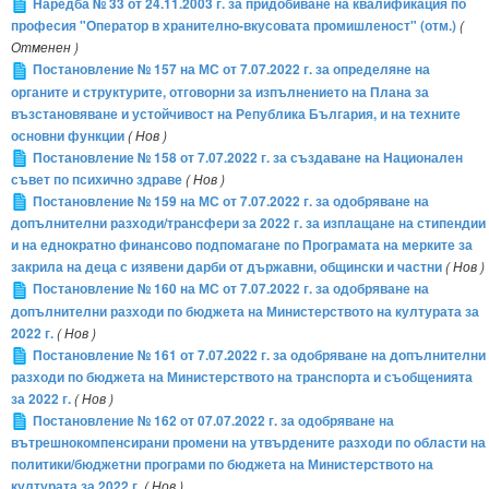
Наредба № 33 от 24.11.2003 г. за придобиване на квалификация по
професия "Оператор в хранително-вкусовата промишленост" (отм.)
(
Отменен )
Постановление № 157 на МС от 7.07.2022 г. за определяне на
органите и структурите, отговорни за изпълнението на Плана за
възстановяване и устойчивост на Република България, и на техните
основни функции
( Нов )
Постановление № 158 от 7.07.2022 г. за създаване на Национален
съвет по психично здраве
( Нов )
Постановление № 159 на МС от 7.07.2022 г. за одобряване на
допълнителни разходи/трансфери за 2022 г. за изплащане на стипендии
и на еднократно финансово подпомагане по Програмата на мерките за
закрила на деца с изявени дарби от държавни, общински и частни
( Нов )
Постановление № 160 на МС от 7.07.2022 г. за одобряване на
допълнителни разходи по бюджета на Министерството на културата за
2022 г.
( Нов )
Постановление № 161 от 7.07.2022 г. за одобряване на допълнителни
разходи по бюджета на Министерството на транспорта и съобщенията
за 2022 г.
( Нов )
Постановление № 162 от 07.07.2022 г. за одобряване на
вътрешнокомпенсирани промени на утвърдените разходи по области на
политики/бюджетни програми по бюджета на Министерството на
културата за 2022 г.
( Нов )