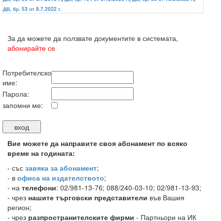
ДВ, бр. 53 от 8.7.2022 г.
За да можете да ползвате документите в системата,
абонирайте се
Потребителско
име:
Парола:
запомни ме:
Вие можете да направите своя абонамент по всяко
време на годината:
-
със
завяка за абонамент
;
- в
офиса на издателството
;
- на
телефони
: 02/981-13-76; 088/240-03-10; 02/981-13-93;
- чрез
нашите търговски представители
във Вашия
регион;
- чрез
разпространителските фирми
- Партньори на ИК