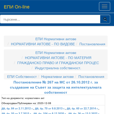
ЕПИ On-line
Toggl
navig
ЕПИ Нормативни актове
НОРМАТИВНИ АКТОВЕ - ПО ВИДОВЕ
Постановления
ЕПИ Нормативни актове
НОРМАТИВНИ АКТОВЕ - ПО МАТЕРИЯ
ГРАЖДАНСКО ПРАВО И ГРАЖДАНСКИ ПРОЦЕС
Индустриална собственост.
ЕПИ Собственост
Нормативни актове
Постановления
Постановление № 267 на МС от 26.10.2012 г. за
създаване на Съвет за защита на интелектуалната
собственост
Тип на документа:
нормативен акт
Обнародван/Публикуван на:
2020-12-08
ДВ, бр. 84 от 2.11.2012 г.
,
ДВ, бр. 70 от 9.8.2013 г.
,
ДВ, бр. 60 от 22.7.2014 г.
,
ДВ, бр. 50 от 3.7.2015 г.
,
ДВ, бр. 104 от 8.12.2020 г.
,
ДВ, бр. 36 от 13.5.2022 г.
,