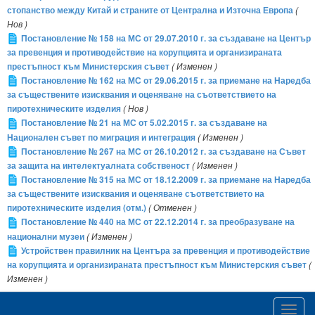
стопанство между Китай и страните от Централна и Източна Европа
(
Нов )
Постановление № 158 на МС от 29.07.2010 г. за създаване на Център
за превенция и противодействие на корупцията и организираната
престъпност към Министерския съвет
( Изменен )
Постановление № 162 на МС от 29.06.2015 г. за приемане на Наредба
за съществените изисквания и оценяване на съответствието на
пиротехническите изделия
( Нов )
Постановление № 21 на МС от 5.02.2015 г. за създаване на
Национален съвет по миграция и интеграция
( Изменен )
Постановление № 267 на МС от 26.10.2012 г. за създаване на Съвет
за защита на интелектуалната собственост
( Изменен )
Постановление № 315 на МС от 18.12.2009 г. за приемане на Наредба
за съществените изисквания и оценяване съответствието на
пиротехническите изделия (отм.)
( Отменен )
Постановление № 440 на МС от 22.12.2014 г. за преобразуване на
национални музеи
( Изменен )
Устройствен правилник на Центъра за превенция и противодействие
на корупцията и организираната престъпност към Министерския съвет
(
Изменен )
Toggl