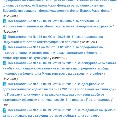
определяне на изпълнител от страна на бенефициенти на безвъзмездна
финансова помощ от Европейския фонд за регионално развитие,
Европейския социален фонд, Кохезионния фонд, Европейския фонд
(
Изменен )
Постановление № 125 на МС от 2.06.2006 г. за приемане на
Устройствен правилник на Министерството на земеделието и храните
(
Изменен )
Постановление № 136 на МС от 29.05.2015 г. за създаване на
Национален съвет по антикорупционни политики
( Изменен )
Постановление № 14 на МС от 31.01.2011 г. за определяне на
първостепенния и второстепенните разпоредители с бюджет в
Министерството на културата
( Изменен )
Постановление № 146 на МС от 23.07.2010 г. за осигуряване охраната
на обекти от национално значение в рамките на определената обща
численост и бюджета на Министерството на вътрешните работи
(
Изменен )
Постановление № 157 на МС от 26.06.2015 г. за одобряване на
допълнителни разходи/трансфери за 2015 г. за изплащане на стипендии
по Програмата на мерките за закрила на деца с изявени дарби от
държавни и общински училища през 2015 г., приета с Постановление
(
Нов )
Постановление № 158 на МС от 26.06.2015 г. за създаване на Център
за насърчаване на сътрудничеството в областта на селското