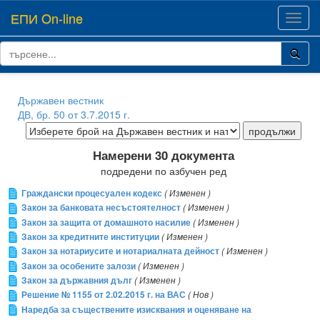
ЕПИ On-line
Toggl
navig
Държавен вестник
ДВ, бр. 50 от 3.7.2015 г.
Намерени 30 документа
подредени по азбучен ред
Граждански процесуален кодекс
( Изменен )
Закон за банковата несъстоятелност
( Изменен )
Закон за защита от домашното насилие
( Изменен )
Закон за кредитните институции
( Изменен )
Закон за нотариусите и нотариалната дейност
( Изменен )
Закон за особените залози
( Изменен )
Закон за държавния дълг
( Изменен )
Решение № 1155 от 2.02.2015 г. на ВАС
( Нов )
Наредба за съществените изисквания и оценяване на