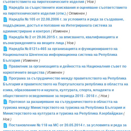
съответствието на пиротехническите изделия
( Нов )
Наредба за съществените изисквания и оценяване съответствието
на пиротехническите изделия (отм.)
( Отменен )
Наредба № 105 от 22.08.2006 г. за условията и реда за създаване,
поддържане, достъп и ползване на Интегрираната система за
администриране и контрол
( Изменен )
Наредба № 2 от 29.06.2015 г. за вписването, квалификацията и
възнагражденията на вещите лица
( Нов )
Наредба № 8121з-465 за организацията и функционирането на
Националната Шенгенска информационна система на Република
България
( Изменен )
Правилник за организацията и дейността на Националния съвет по
наркотичните вещества
( Изменен )
Програма за сътрудничество между правителството на Република
България и правителството на Португалската република в областта на
езика, образованието и науката, културата, спорта, младежта и
общественото осведомяване за периода 2015 - 2018 г.
( Нов )
Протокол за разширяване на сътрудничеството в областта на
туризма между Министерството на туризма на Република България и
Министерството на културата и туризма на Република Азербайджан
(
Нов )
Постановление № 118 на МС от 20.05.2014 г. за условията и реда за