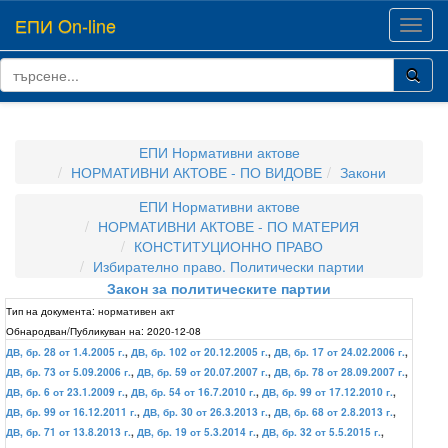
ЕПИ On-line
Toggl
navig
ЕПИ Нормативни актове
НОРМАТИВНИ АКТОВЕ - ПО ВИДОВЕ
Закони
ЕПИ Нормативни актове
НОРМАТИВНИ АКТОВЕ - ПО МАТЕРИЯ
КОНСТИТУЦИОННО ПРАВО
Избирателно право. Политически партии
Закон за политическите партии
Тип на документа:
нормативен акт
Обнародван/Публикуван на:
2020-12-08
ДВ, бр. 28 от 1.4.2005 г.
,
ДВ, бр. 102 от 20.12.2005 г.
,
ДВ, бр. 17 от 24.02.2006 г.
,
ДВ, бр. 73 от 5.09.2006 г.
,
ДВ, бр. 59 от 20.07.2007 г.
,
ДВ, бр. 78 от 28.09.2007 г.
,
ДВ, бр. 6 от 23.1.2009 г.
,
ДВ, бр. 54 от 16.7.2010 г.
,
ДВ, бр. 99 от 17.12.2010 г.
,
ДВ, бр. 99 от 16.12.2011 г.
,
ДВ, бр. 30 от 26.3.2013 г.
,
ДВ, бр. 68 от 2.8.2013 г.
,
ДВ, бр. 71 от 13.8.2013 г.
,
ДВ, бр. 19 от 5.3.2014 г.
,
ДВ, бр. 32 от 5.5.2015 г.
,