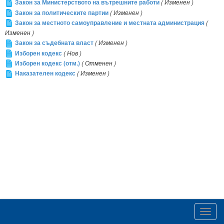
Закон за Министерството на вътрешните работи
( Изменен )
Закон за политическите партии
( Изменен )
Закон за местното самоуправление и местната администрация
(
Изменен )
Закон за съдебната власт
( Изменен )
Изборен кодекс
( Нов )
Изборен кодекс (отм.)
( Отменен )
Наказателен кодекс
( Изменен )
Toggl
navig