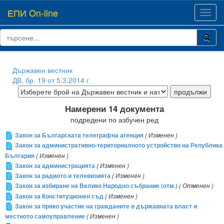
ЕПИ On-line
Toggl
navig
Държавен вестник
ДВ, бр. 19 от 5.3.2014 г.
Намерени 14 документа
подредени по азбучен ред
Закон за Българската телеграфна агенция
( Изменен )
Закон за административно-териториалното устройство на Република
България
( Изменен )
Закон за администрацията
( Изменен )
Закон за радиото и телевизията
( Изменен )
Закон за избиране на Велико Народно събрание (отм.)
( Отменен )
Закон за Конституционен съд
( Изменен )
Закон за пряко участие на гражданите в държавната власт и
местното самоуправление
( Изменен )