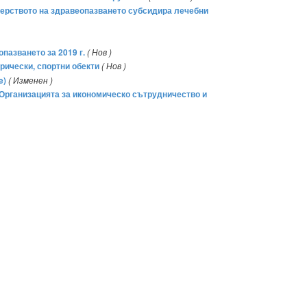
стерството на здравеопазването субсидира лечебни
пазването за 2019 г.
( Нов )
рически, спортни обекти
( Нов )
e)
( Изменен )
Организацията за икономическо сътрудничество и