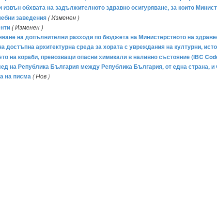
сти извън обхвата на задължителното здравно осигуряване, за които Мини
ечебни заведения
( Изменен )
енти
( Изменен )
ряване на допълнителни разходи по бюджета на Министерството на здравео
а достъпна архитектурна среда за хората с увреждания на културни, исто
то на кораби, превозващи опасни химикали в наливно състояние (IBC Cod
ед на Република България между Република България, от една страна, и 
на на писма
( Нов )