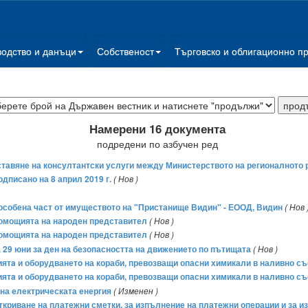
водство и данъци
Собственост
Търговско и облигационно п
Намерени 16 документа
подредени по азбучен ред
тавяне на консултантски услуги между Министерството на регионалното 
дписано на 8 април 2019 г.
( Нов )
обособена част от имуществото на "Пристанище Видин" - ЕООД, Видин
( Нов 
лномощията на народен представител
( Нов )
лномощията на народен представител
( Нов )
а 29 юни за ден на безопасността на движението по пътищата
( Нов )
тa и оборудванетo на кораби, превозващи опасни химикали в наливно съ
тa и оборудванетo на кораби, превозващи опасни химикали в наливно съ
е на електрическата енергия
( Изменен )
а откриване на платежни сметки, за изпълнение на платежни операции и за 