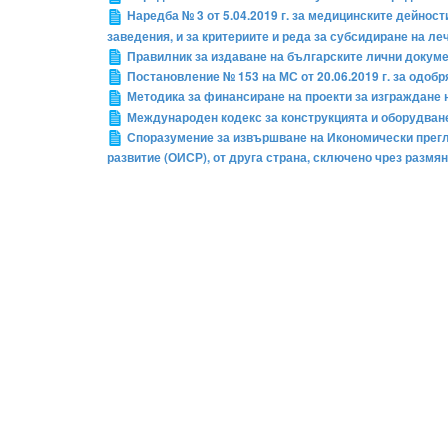
Наредба № 3 от 5.04.2019 г. за медицинските дейно
заведения, и за критериите и реда за субсидиране на л
Правилник за издаване на българските лични докум
Постановление № 153 на МС от 20.06.2019 г. за одоб
Методика за финансиране на проекти за изграждане н
Международен кодекс за конструкцията и оборудване
Споразумение за извършване на Икономически прегл
развитие (ОИСР), от друга страна, сключено чрез размя