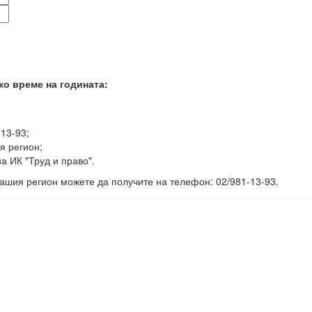
ко време на годината:
-13-93;
я регион;
а ИК "Труд и право".
ашия регион можете да получите на телефон: 02/981-13-93.