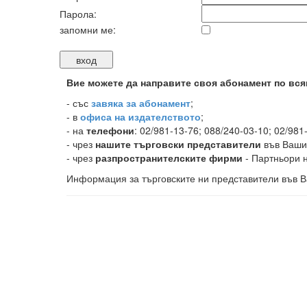
Парола:
запомни ме:
Вие можете да направите своя абонамент по вся
-
със
завяка за абонамент
;
- в
офиса на издателството
;
- на
телефони
: 02/981-13-76; 088/240-03-10; 02/981
- чрез
нашите търговски представители
във Ваши
- чрез
разпространителските фирми
- Партньори н
Информация за търговските ни представители във В