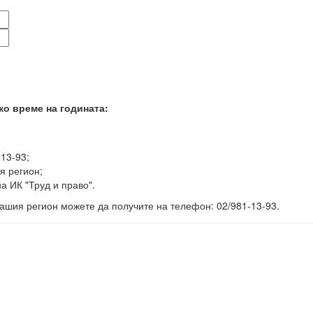
ко време на годината:
-13-93;
я регион;
а ИК "Труд и право".
ашия регион можете да получите на телефон: 02/981-13-93.