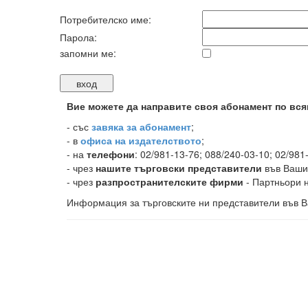
Потребителско име:
Парола:
запомни ме:
Вие можете да направите своя абонамент по вся
-
със
завяка за абонамент
;
- в
офиса на издателството
;
- на
телефони
: 02/981-13-76; 088/240-03-10; 02/981
- чрез
нашите търговски представители
във Ваши
- чрез
разпространителските фирми
- Партньори н
Информация за търговските ни представители във В