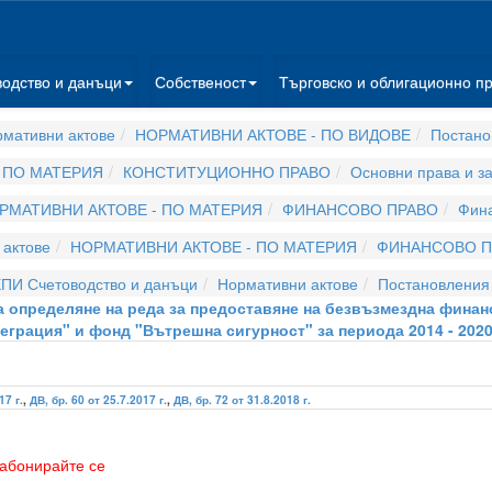
водство и данъци
Собственост
Търговско и облигационно п
мативни актове
НОРМАТИВНИ АКТОВЕ - ПО ВИДОВЕ
Постано
 ПО МАТЕРИЯ
КОНСТИТУЦИОННО ПРАВО
Основни права и з
РМАТИВНИ АКТОВЕ - ПО МАТЕРИЯ
ФИНАНСОВО ПРАВО
Фина
актове
НОРМАТИВНИ АКТОВЕ - ПО МАТЕРИЯ
ФИНАНСОВО П
ПИ Счетоводство и данъци
Нормативни актове
Постановления
 за определяне на реда за предоставяне на безвъзмездна фин
еграция" и фонд "Вътрешна сигурност" за периода 2014 - 2020 
17 г.
,
ДВ, бр. 60 от 25.7.2017 г.
,
ДВ, бр. 72 от 31.8.2018 г.
абонирайте се