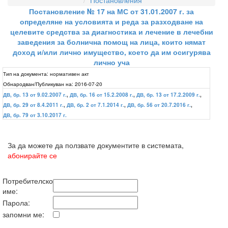
Постановления
Постановление № 17 на МС от 31.01.2007 г. за
определяне на условията и реда за разходване на
целевите средства за диагностика и лечение в лечебни
заведения за болнична помощ на лица, които нямат
доход и/или лично имущество, което да им осигурява
лично уча
Тип на документа:
нормативен акт
Обнародван/Публикуван на:
2016-07-20
ДВ, бр. 13 от 9.02.2007 г.
,
ДВ, бр. 16 от 15.2.2008 г.
,
ДВ, бр. 13 от 17.2.2009 г.
,
ДВ, бр. 29 от 8.4.2011 г.
,
ДВ, бр. 2 от 7.1.2014 г.
,
ДВ, бр. 56 от 20.7.2016 г.
,
ДВ, бр. 79 от 3.10.2017 г.
За да можете да ползвате документите в системата,
абонирайте се
Потребителско
име:
Парола:
запомни ме: