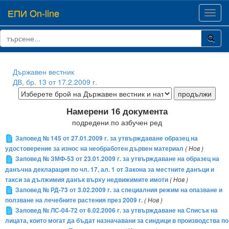
ЕПИ On-line
Toggl
navig
Държавен вестник
ДВ, бр. 13 от 17.2.2009 г.
Намерени 16 документа
подредени по азбучен ред
Заповед № 145 от 27.01.2009 г. за утвърждаване образец на
удостоверение за износ на необработен дървен материал
( Нов )
Заповед № ЗМФ-53 от 23.01.2009 г. за утвърждаване на образец на
данъчна декларация по чл. 17, ал. 1 от Закона за местните данъци и
такси за дължимия данък върху недвижимите имоти
( Нов )
Заповед № РД-73 от 3.02.2009 г. за специалния режим на опазване и
ползване на лечебните растения през 2009 г.
( Нов )
Заповед № ЛС-04-72 от 6.02.2006 г. за утвърждаване на Списък на
лицата, които могат да бъдат назначавани за синдици в производства по