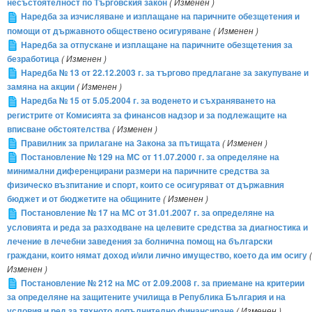
несъстоятелност по Търговския закон
( Изменен )
Наредба за изчисляване и изплащане на паричните обезщетения и
помощи от държавното обществено осигуряване
( Изменен )
Наредба за отпускане и изплащане на паричните обезщетения за
безработица
( Изменен )
Наредба № 13 от 22.12.2003 г. за търгово предлагане за закупуване и
замяна на акции
( Изменен )
Наредба № 15 от 5.05.2004 г. за воденето и съхраняването на
регистрите от Комисията за финансов надзор и за подлежащите на
вписване обстоятелства
( Изменен )
Правилник за прилагане на Закона за пътищата
( Изменен )
Постановление № 129 на МС от 11.07.2000 г. за определяне на
минимални диференцирани размери на паричните средства за
физическо възпитание и спорт, които се осигуряват от държавния
бюджет и от бюджетите на общините
( Изменен )
Постановление № 17 на МС от 31.01.2007 г. за определяне на
условията и реда за разходване на целевите средства за диагностика и
лечение в лечебни заведения за болнична помощ на български
граждани, които нямат доход и/или лично имущество, което да им осигу
(
Изменен )
Постановление № 212 на МС от 2.09.2008 г. за приемане на критерии
за определяне на защитените училища в Република България и на
условия и ред за тяхното допълнително финансиране
( Изменен )