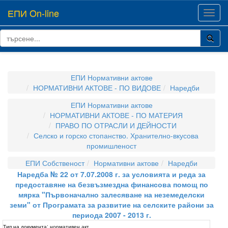
ЕПИ On-line
Toggl
navig
ЕПИ Нормативни актове
НОРМАТИВНИ АКТОВЕ - ПО ВИДОВЕ
Наредби
ЕПИ Нормативни актове
НОРМАТИВНИ АКТОВЕ - ПО МАТЕРИЯ
ПРАВО ПО ОТРАСЛИ И ДЕЙНОСТИ
Селско и горско стопанство. Хранително-вкусова
промишленост
ЕПИ Собственост
Нормативни актове
Наредби
Наредба № 22 от 7.07.2008 г. за условията и реда за
предоставяне на безвъзмездна финансова помощ по
мярка "Първоначално залесяване на неземеделски
земи" от Програмата за развитие на селските райони за
периода 2007 - 2013 г.
Тип на документа:
нормативен акт