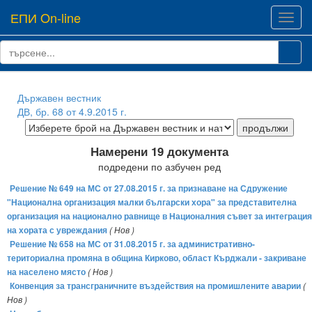
ЕПИ On-line
Toggl
navig
Държавен вестник
ДВ, бр. 68 от 4.9.2015 г.
Намерени 19 документа
подредени по азбучен ред
Решение № 649 на МС от 27.08.2015 г. за признаване на Сдружение
"Национална организация малки български хора" за представителна
организация на национално равнище в Националния съвет за интеграция
на хората с увреждания
( Нов )
Решение № 658 на МС от 31.08.2015 г. за административно-
териториална промяна в община Кирково, област Кърджали - закриване
на населено място
( Нов )
Конвенция за трансграничните въздействия на промишлените аварии
(
Нов )