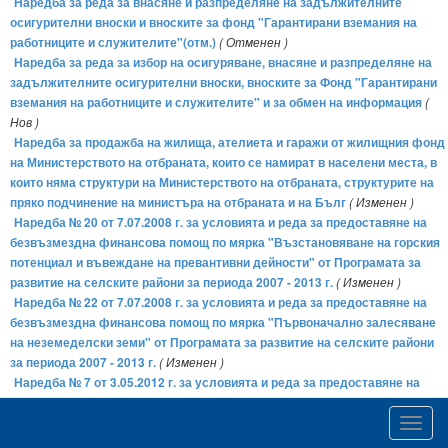
Наредба за реда за внасяне и разпределяне на задължителните
осигурителни вноски и вноските за фонд "Гарантирани вземания на
работниците и служителите"(отм.)
( Отменен )
Наредба за реда за избор на осигуряване, внасяне и разпределяне на
задължителните осигурителни вноски, вноските за Фонд "Гарантирани
вземания на работниците и служителите" и за обмен на информация
(
Нов )
Наредба за продажба на жилища, ателиета и гаражи от жилищния фонд
на Министерството на отбраната, които се намират в населени места, в
които няма структури на Министерството на отбраната, структурите на
пряко подчинение на министъра на отбраната и на Бълг
( Изменен )
Наредба № 20 от 7.07.2008 г. за условията и реда за предоставяне на
безвъзмездна финансова помощ по мярка "Възстановяване на горския
потенциал и въвеждане на превантивни дейности" от Програмата за
развитие на селските райони за периода 2007 - 2013 г.
( Изменен )
Наредба № 22 от 7.07.2008 г. за условията и реда за предоставяне на
безвъзмездна финансова помощ по мярка "Първоначално залесяване
на неземеделски земи" от Програмата за развитие на селските райони
за периода 2007 - 2013 г.
( Изменен )
Наредба № 7 от 3.05.2012 г. за условията и реда за предоставяне на
безвъзмездна финансова помощ по мярка 2.6. "Инвестиции в
преработка и маркетинг на продукти от риболов и аквакултура" на
Toggl
Приоритетна ос № 2 "Аквакултура, риболов във вътрешни водоеми,
navig