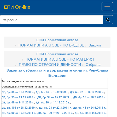
ЕПИ On-line
Toggl
navig
ЕПИ Нормативни актове
НОРМАТИВНИ АКТОВЕ - ПО ВИДОВЕ
Закони
ЕПИ Нормативни актове
НОРМАТИВНИ АКТОВЕ - ПО МАТЕРИЯ
ПРАВО ПО ОТРАСЛИ И ДЕЙНОСТИ
Отбрана
Закон за отбраната и въоръжените сили на Република
България
Тип на документа:
нормативен акт
Обнародван/Публикуван на:
2015-03-31
ДВ, бр. 35 от 12.5.2009 г.
,
ДВ, бр. 74 от 15.9.2009 г.
,
ДВ, бр. 82 от 16.10.2009 г.
,
ДВ, бр. 93 от 24.11.2009 г.
,
ДВ, бр. 99 от 15.12.2009 г.
,
ДВ, бр. 16 от 26.2.2010 г.
,
ДВ, бр. 88 от 9.11.2010 г.
,
ДВ, бр. 98 от 14.12.2010 г.
,
ДВ, бр. 101 от 28.12.2010 г.
,
ДВ, бр. 23 от 22.3.2011 г.
,
ДВ, бр. 48 от 24.6.2011 г.
,
ДВ, бр. 99 от 16.12.2011 г.
,
ДВ, бр. 100 от 20.12.2011 г.
,
ДВ, бр. 20 от 9.3.2012 г.
,