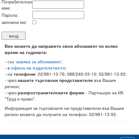
Потребителско
име:
Парола:
запомни ме:
Вие можете да направите своя абонамент по всяко
време на годината:
-
със
завяка за абонамент
;
- в
офиса на издателството
;
- на
телефони
: 02/981-13-76; 088/240-03-10; 02/981-13-93;
- чрез
нашите търговски представители
във Вашия
регион;
- чрез
разпространителските фирми
- Партньори на ИК
"Труд и право".
Информация за търговските ни представители във Вашия
регион можете да получите на телефон: 02/981-13-93.