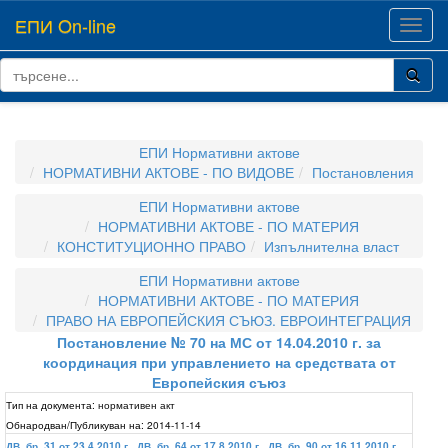
ЕПИ On-line
Toggl
navig
ЕПИ Нормативни актове
НОРМАТИВНИ АКТОВЕ - ПО ВИДОВЕ
Постановления
ЕПИ Нормативни актове
НОРМАТИВНИ АКТОВЕ - ПО МАТЕРИЯ
КОНСТИТУЦИОННО ПРАВО
Изпълнителна власт
ЕПИ Нормативни актове
НОРМАТИВНИ АКТОВЕ - ПО МАТЕРИЯ
ПРАВО НА ЕВРОПЕЙСКИЯ СЪЮЗ. ЕВРОИНТЕГРАЦИЯ
Постановление № 70 на МС от 14.04.2010 г. за
координация при управлението на средствата от
Европейския съюз
Тип на документа:
нормативен акт
Обнародван/Публикуван на:
2014-11-14
ДВ, бр. 31 от 23.4.2010 г.
,
ДВ, бр. 64 от 17.8.2010 г.
,
ДВ, бр. 90 от 16.11.2010 г.
,