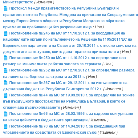
Министерството
( Изменен )
Протокол между правителството на Република България и
правителството на Република Молдова за прилагане на Споразумението
между Европейската общност и Република Молдова за обратното
приемане на пребиваващи без разрешение лица
( Нов )
Постановление № 245 на МС от 11.10.2012 г. за координация на
националните органи по изпълнението на Решение № 1105/2011/ЕС на
Европейския парламент и на Съвета от 25.10.2011 г. относно списъка на
документите за пътуване, които дават право на притежателя и
( Нов )
Постановление № 250 на МС от 11.10.2012 г. за определяне нов
размер на минималната работна заплата за страната
( Нов )
Постановление № 252 на МС от 12.10.2012 г. за определяне размера
на линията на бедност за страната за 2013 г.
( Нов )
Постановление № 367 на МС от 29.12.2011 г. за изпълнението на
държавния бюджет на Република България за 2012 г.
( Изменен )
Постановление № 44 на МС от 19.03.2010 г. за определяне на зоните
във въздушното пространство на Република България, в които се
ограничава въздухоплаването
( Изменен )
Постановление № 66 на МС от 28.03.1996 г. за кадрово осигуряване
на някои дейности в бюджетните организации
( Изменен )
Постановление № 70 на МС от 14.04.2010 г. за координация при
управлението на средствата от Европейския съюз
( Изменен )