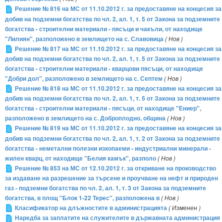
Решение № 816 на МС от 11.10.2012 г. за предоставяне на концесия за
добив на подземни богатства по чл. 2, ал. 1, т. 5 от Закона за подземните
богатства - строителни материали - пясъци и чакъли, от находище
"Лилиян", разположено в землището на с. Славовица
( Нов )
Решение № 817 на МС от 11.10.2012 г. за предоставяне на концесия за
добив на подземни богатства по чл. 2, ал. 1, т. 5 от Закона за подземните
богатства - строителни материали - кварцови пясъци, от находище
"Добри дол", разположено в землището на с. Септем
( Нов )
Решение № 818 на МС от 11.10.2012 г. за предоставяне на концесия за
добив на подземни богатства по чл. 2, ал. 1, т. 5 от Закона за подземните
богатства - строителни материали - пясъци, от находище "Ениер",
разположено в землището на с. Доброплодно, община
( Нов )
Решение № 819 на МС от 11.10.2012 г. за предоставяне на концесия за
добив на подземни богатства по чл. 2, ал. 1, т. 2 от Закона за подземните
богатства - неметални полезни изкопаеми - индустриални минерали -
жилен кварц, от находище "Белия камък", разполо
( Нов )
Решение № 853 на МС от 12.10.2012 г. за откриване на производство
за издаване на разрешение за търсене и проучване на нефт и природен
газ - подземни богатства по чл. 2, ал. 1, т. 3 от Закона за подземните
богатства, в площ "Блок 1-22 Терес", разположена в
( Нов )
Класификатор на длъжностите в администрацията
( Изменен )
Наредба за заплатите на служителите в държавната администрация