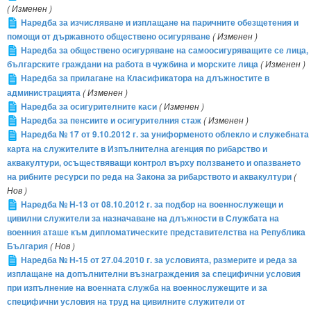
( Изменен )
Наредба за изчисляване и изплащане на паричните обезщетения и
помощи от държавното обществено осигуряване
( Изменен )
Наредба за обществено осигуряване на самоосигуряващите се лица,
българските граждани на работа в чужбина и морските лица
( Изменен )
Наредба за прилагане на Класификатора на длъжностите в
администрацията
( Изменен )
Наредба за осигурителните каси
( Изменен )
Наредба за пенсиите и осигурителния стаж
( Изменен )
Наредба № 17 от 9.10.2012 г. за униформеното облекло и служебната
карта на служителите в Изпълнителна агенция по рибарство и
аквакултури, осъществяващи контрол върху ползването и опазването
на рибните ресурси по реда на Закона за рибарството и аквакултури
(
Нов )
Наредба № Н-13 от 08.10.2012 г. за подбор на военнослужещи и
цивилни служители за назначаване на длъжности в Службата на
военния аташе към дипломатическите представителства на Република
България
( Нов )
Наредба № Н-15 от 27.04.2010 г. за условията, размерите и реда за
изплащане на допълнителни възнаграждения за специфични условия
при изпълнение на военната служба на военнослужещите и за
специфични условия на труд на цивилните служители от