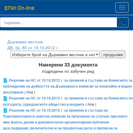
ЕПИ On-line
Toggl
navig
Държавен вестник
ДВ, бр. 80 от 19.10.2012 г.
Намерени 33 документа
подредени по азбучен ред
Решение на НС от 10.10.2012 г. за промени в състава на Комисията за
наблюдение на дейността на Държавната комисия за енергийно и водно
регулиране
( Нов )
Решение на НС от 10.10.2012 г. за промени в състава на Комисията по
културата, гражданското общество и медиите
( Нов )
Решение на НС от 10.10.2012 г. за промяна в състава на
Парламентарната анкетна комисия за проучване на случаи, при които
има факти, данни и документално аргументирани публични
разследвания, включително и на прекратени дела и преписки за