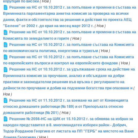
корупция по високи
( Нов )
Решение на НС от 10.10.2012 г. за попълване и промени в състава на
Временната парламентарна анкетна комисия за проверка на всички
данни, факти и обстоятелства за решения и действия по проекта АЕЦ
"Белене" от 2002 г. до края на месец март 2012 г.
( Нов )
Решение на НС от 10.10.2012 г. за попълване и промени в състава на
Комисията по земеделието и горите
( Нов )
Решение на НС от 10.10.2012 г. за попълване състава на Комисията
по икономическата политика, енергетика и туризъм
( Нов )
Решение на НС от 10.10.2012 г. за попълване състава на Комисията
по европейските въпроси и контрол на европейските фондове
( Нов )
Решение на НС от 10.10.2012 г. за удължаване срока на действие на
Временната комисия за проучване, анализ и обсъждане на добри
практики и законодателни решения във връзка с регулирането на
дейности по проучване и добив на подземни богатства при опазване н
(
Нов )
Решение на НС от 11.10.2012 г. за вземане на акт от Конвенцията
относно домашните работници (№ 189) и от Препоръката относно
домашните работници (№ 201)
( Нов )
Решение № 2056-НС на ЦИК от 15.10.2012 г. за обявява за избран за
народен представител в 8. многомандатен изборен район - Добрич,
Тодор Йорданов Георгиев от листата на ПП "ГЕРБ" на мястото на Ваня
Донева Георгиева
( Нов )