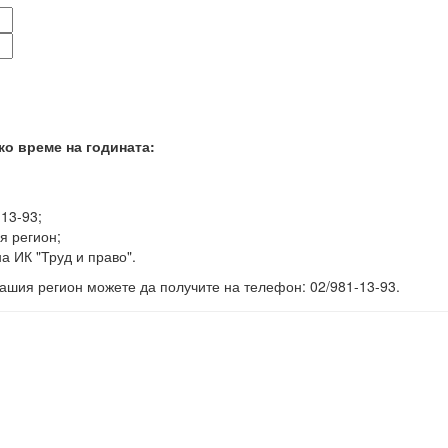
ко време на годината:
-13-93;
я регион;
а ИК "Труд и право".
ашия регион можете да получите на телефон: 02/981-13-93.