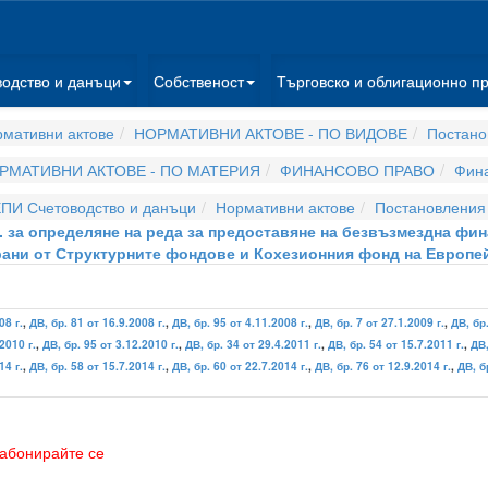
водство и данъци
Собственост
Търговско и облигационно п
мативни актове
НОРМАТИВНИ АКТОВЕ - ПО ВИДОВЕ
Постано
РМАТИВНИ АКТОВЕ - ПО МАТЕРИЯ
ФИНАНСОВО ПРАВО
Фина
ПИ Счетоводство и данъци
Нормативни актове
Постановления
г. за определяне на реда за предоставяне на безвъзмездна ф
ани от Структурните фондове и Кохезионния фонд на Европе
08 г.
,
ДВ, бр. 81 от 16.9.2008 г.
,
ДВ, бр. 95 от 4.11.2008 г.
,
ДВ, бр. 7 от 27.1.2009 г.
,
ДВ, бр.
2010 г.
,
ДВ, бр. 95 от 3.12.2010 г.
,
ДВ, бр. 34 от 29.4.2011 г.
,
ДВ, бр. 54 от 15.7.2011 г.
,
ДВ,
14 г.
,
ДВ, бр. 58 от 15.7.2014 г.
,
ДВ, бр. 60 от 22.7.2014 г.
,
ДВ, бр. 76 от 12.9.2014 г.
,
ДВ, б
абонирайте се