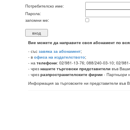
Потребителско име:
Парола:
запомни ме:
Вие можете да направите своя абонамент по вся
-
със
завяка за абонамент
;
- в
офиса на издателството
;
- на
телефони
: 02/981-13-76; 088/240-03-10; 02/981
- чрез
нашите търговски представители
във Ваши
- чрез
разпространителските фирми
- Партньори н
Информация за търговските ни представители във В