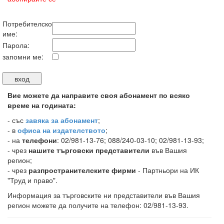
Потребителско
име:
Парола:
запомни ме:
Вие можете да направите своя абонамент по всяко
време на годината:
-
със
завяка за абонамент
;
- в
офиса на издателството
;
- на
телефони
: 02/981-13-76; 088/240-03-10; 02/981-13-93;
- чрез
нашите търговски представители
във Вашия
регион;
- чрез
разпространителските фирми
- Партньори на ИК
"Труд и право".
Информация за търговските ни представители във Вашия
регион можете да получите на телефон: 02/981-13-93.