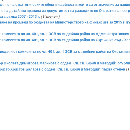
еляне на стратегическите обекти и дейности, които са от значение за наци
мане на детайлни правила за допустимост на разходите по Оперативна про
а рамка 2007 - 2013 г.
( Изменен )
яване на промени по бюджета на Министерството на финансите за 2015 г. в
комисията по чл. 401, ал. 1 ЗСВ за съдебния район на Административния с
 комисията по чл. 401, ал. 1 ЗСВ за съдебния район на Окръжния съд - Ха
одачи от комисията по чл. 401, ал. 1 ЗСВ за съдебния район на Окръжния
 д-р Виолета Димитрова Маринова с орден "Св. св. Кирил и Методий" огърл
 Христо Христов Баларев с орден "Св. св. Кирил и Методий" първа степен
( 