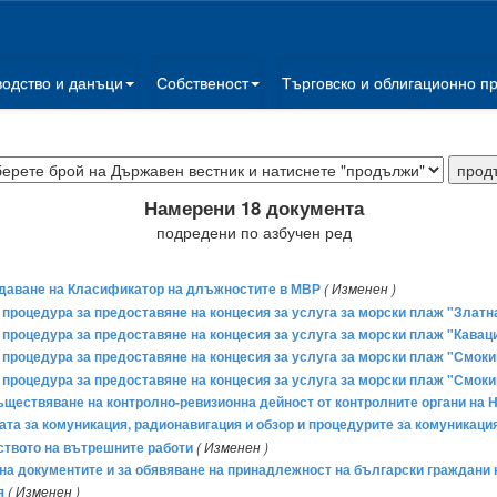
водство и данъци
Собственост
Търговско и облигационно п
Намерени 18 документа
подредени по азбучен ред
рждаване на Класификатор на длъжностите в МВР
( Изменен )
на процедура за предоставяне на концесия за услуга за морски плаж "Златн
а процедура за предоставяне на концесия за услуга за морски плаж "Кавац
а процедура за предоставяне на концесия за услуга за морски плаж "Смоки
а процедура за предоставяне на концесия за услуга за морски плаж "Смоки
 осъществяване на контролно-ревизионна дейност от контролните органи на
твата за комуникация, радионавигация и обзор и процедурите за комуникац
ството на вътрешните работи
( Изменен )
 на документите и за обявяване на принадлежност на български граждани
я
( Изменен )