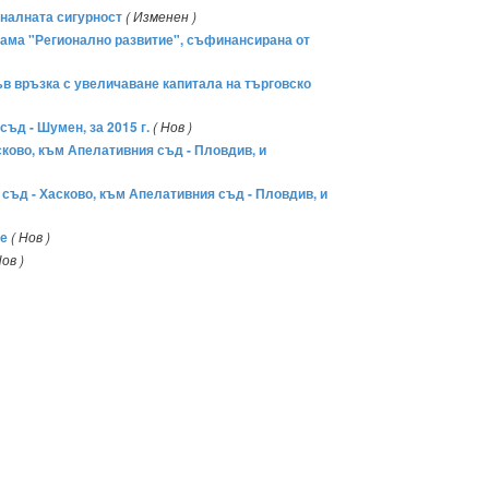
оналната сигурност
( Изменен )
грама "Регионално развитие", съфинансирана от
ъв връзка с увеличаване капитала на търговско
ъд - Шумен, за 2015 г.
( Нов )
сково, към Апелативния съд - Пловдив, и
 съд - Хасково, към Апелативния съд - Пловдив, и
ие
( Нов )
Нов )