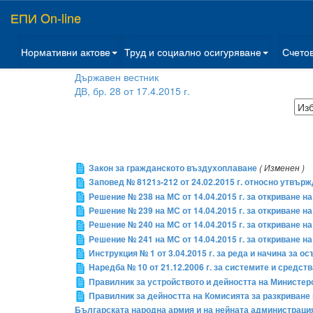
ЕПИ On-line
Нормативни актове
Труд и социално осигуряване
Счето
Държавен вестник
ДВ, бр. 28 от 17.4.2015 г.
Закон за гражданското въздухоплаване
( Изменен )
Заповед № 8121з-212 от 24.02.2015 г. относно утвъ
Решение № 238 на МС от 14.04.2015 г. за откриване 
Решение № 239 на МС от 14.04.2015 г. за откриване н
Решение № 240 на МС от 14.04.2015 г. за откриване н
Решение № 241 на МС от 14.04.2015 г. за откриване н
Инструкция № 1 от 3.04.2015 г. за реда и начина за
Наредба № 10 от 21.12.2006 г. за системите и средс
Правилник за устройството и дейността на Министер
Правилник за дейността на Комисията за разкриване
Българската народна армия и на нейната администраци