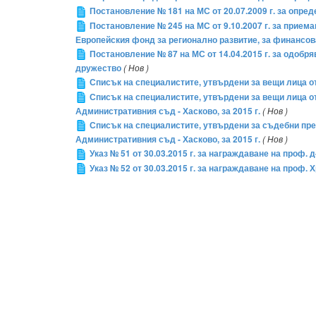
Постановление № 181 на МС от 20.07.2009 г. за опред
Постановление № 245 на МС от 9.10.2007 г. за прие
Европейския фонд за регионално развитие, за финансоват
Постановление № 87 на МС от 14.04.2015 г. за одобр
дружество
( Нов )
Списък на специалистите, утвърдени за вещи лица от 
Списък на специалистите, утвърдени за вещи лица от
Административния съд - Хасково, за 2015 г.
( Нов )
Списък на специалистите, утвърдени за съдебни прев
Административния съд - Хасково, за 2015 г.
( Нов )
Указ № 51 от 30.03.2015 г. за награждаване на проф.
Указ № 52 от 30.03.2015 г. за награждаване на проф.