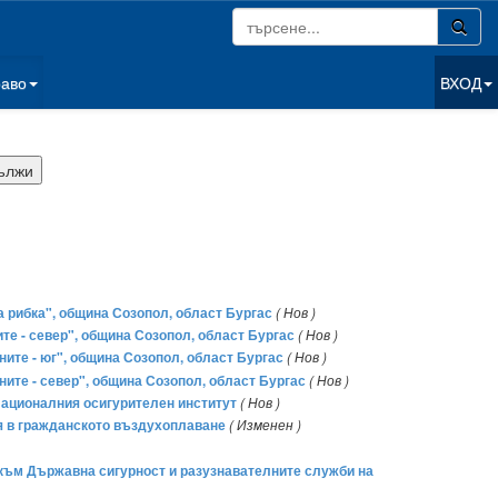
раво
ВХОД
а рибка", община Созопол, област Бургас
( Нов )
ите - север", община Созопол, област Бургас
( Нов )
ните - юг", община Созопол, област Бургас
( Нов )
ните - север", община Созопол, област Бургас
( Нов )
 Националния осигурителен институт
( Нов )
ия в гражданското въздухоплаване
( Изменен )
 към Държавна сигурност и разузнавателните служби на