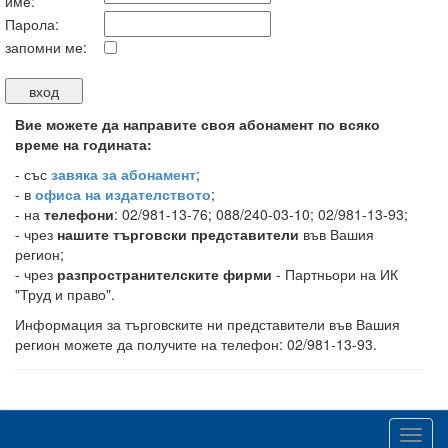
име:
Парола:
запомни ме:
Вие можете да направите своя абонамент по всяко
време на годината:
-
със
завяка за абонамент
;
- в
офиса на издателството
;
- на
телефони
: 02/981-13-76; 088/240-03-10; 02/981-13-93;
- чрез
нашите търговски представители
във Вашия
регион;
- чрез
разпространителските фирми
- Партньори на ИК
"Труд и право".
Информация за търговските ни представители във Вашия
регион можете да получите на телефон: 02/981-13-93.
Toggl