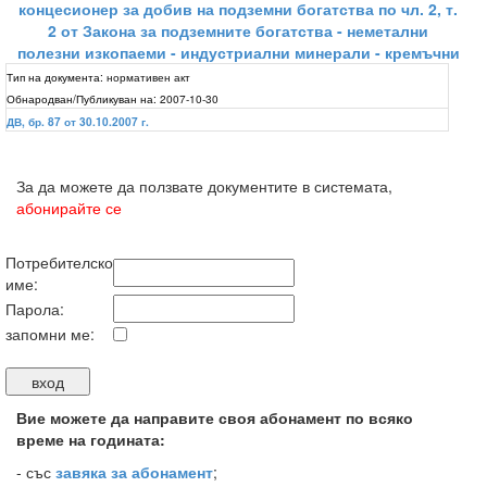
концесионер за добив на подземни богатства по чл. 2, т.
2 от Закона за подземните богатства - неметални
полезни изкопаеми - индустриални минерали - кремъчни
Тип на документа:
нормативен акт
Обнародван/Публикуван на:
2007-10-30
ДВ, бр. 87 от 30.10.2007 г.
За да можете да ползвате документите в системата,
абонирайте се
Потребителско
име:
Парола:
запомни ме:
Вие можете да направите своя абонамент по всяко
време на годината:
-
със
завяка за абонамент
;