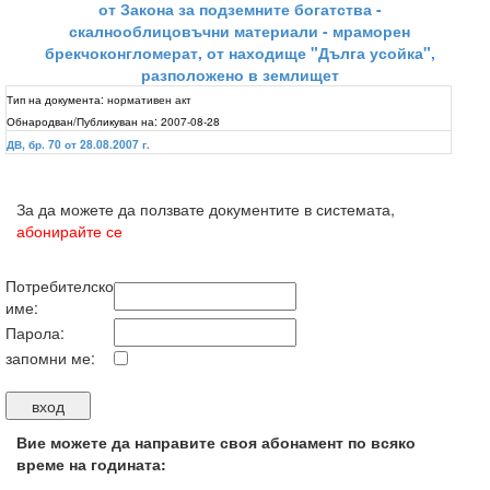
от Закона за подземните богатства -
скалнооблицовъчни материали - мраморен
брекчоконгломерат, от находище "Дълга усойка",
разположено в землищет
Тип на документа:
нормативен акт
Обнародван/Публикуван на:
2007-08-28
ДВ, бр. 70 от 28.08.2007 г.
За да можете да ползвате документите в системата,
абонирайте се
Потребителско
име:
Парола:
запомни ме:
Вие можете да направите своя абонамент по всяко
време на годината: