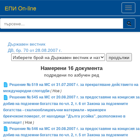
ЕПИ On-line
Toggl
navig
Държавен вестник
ДВ, бр. 70 от 28.08.2007 г.
Намерени 16 документа
подредени по азбучен ред
Решение № 519 на МС от 31.07.2007 г. за прекратяване действието на
международни спогодби
( Нов )
Решение № 545 на МС от 20.08.2007 г. за предоставяне на концесия за
добив на подземни богатства по чл. 2, т. 6 от Закона за подземните
богатства - скалнооблицовъчни материали - мраморен
брекчоконгломерат, от находище "Дълга усойка", разположено в
землищет
( Нов )
Решение № 546 на МС от 20.08.2007 г. за предоставяне на концесия за
добив на подземни богатства по чл. 2, т. 5 от Закона за подземните