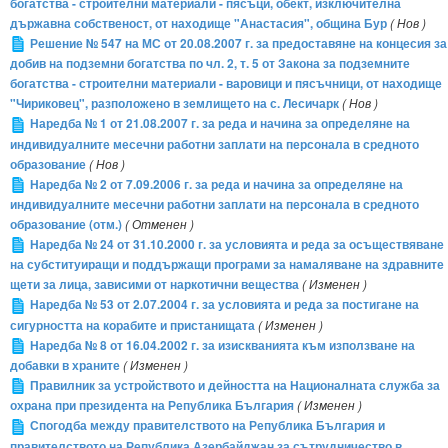
богатства - строителни материали - пясъци, обект, изключителна
държавна собственост, от находище "Анастасия", община Бур
( Нов )
Решение № 547 на МС от 20.08.2007 г. за предоставяне на концесия за
добив на подземни богатства по чл. 2, т. 5 от Закона за подземните
богатства - строителни материали - варовици и пясъчници, от находище
"Чириковец", разположено в землището на с. Лесичарк
( Нов )
Наредба № 1 от 21.08.2007 г. за реда и начина за определяне на
индивидуалните месечни работни заплати на персонала в средното
образование
( Нов )
Наредба № 2 от 7.09.2006 г. за реда и начина за определяне на
индивидуалните месечни работни заплати на персонала в средното
образование (отм.)
( Отменен )
Наредба № 24 от 31.10.2000 г. за условията и реда за осъществяване
на субституиращи и поддържащи програми за намаляване на здравните
щети за лица, зависими от наркотични вещества
( Изменен )
Наредба № 53 от 2.07.2004 г. за условията и реда за постигане на
сигурността на корабите и пристанищата
( Изменен )
Наредба № 8 от 16.04.2002 г. за изискванията към използване на
добавки в храните
( Изменен )
Правилник за устройството и дейността на Националната служба за
охрана при президента на Република България
( Изменен )
Спогодба между правителството на Република България и
правителството на Република Азербайджан за сътрудничество в