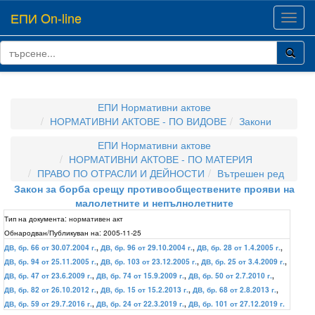
ЕПИ On-line
Toggl
navig
ЕПИ Нормативни актове
НОРМАТИВНИ АКТОВЕ - ПО ВИДОВЕ
Закони
ЕПИ Нормативни актове
НОРМАТИВНИ АКТОВЕ - ПО МАТЕРИЯ
ПРАВО ПО ОТРАСЛИ И ДЕЙНОСТИ
Вътрешен ред
Закон за борба срещу противообществените прояви на
малолетните и непълнолетните
Тип на документа:
нормативен акт
Обнародван/Публикуван на:
2005-11-25
ДВ, бр. 66 от 30.07.2004 г.
,
ДВ, бр. 96 от 29.10.2004 г.
,
ДВ, бр. 28 от 1.4.2005 г.
,
ДВ, бр. 94 от 25.11.2005 г.
,
ДВ, бр. 103 от 23.12.2005 г.
,
ДВ, бр. 25 от 3.4.2009 г.
,
ДВ, бр. 47 от 23.6.2009 г.
,
ДВ, бр. 74 от 15.9.2009 г.
,
ДВ, бр. 50 от 2.7.2010 г.
,
ДВ, бр. 82 от 26.10.2012 г.
,
ДВ, бр. 15 от 15.2.2013 г.
,
ДВ, бр. 68 от 2.8.2013 г.
,
ДВ, бр. 59 от 29.7.2016 г.
,
ДВ, бр. 24 от 22.3.2019 г.
,
ДВ, бр. 101 от 27.12.2019 г.