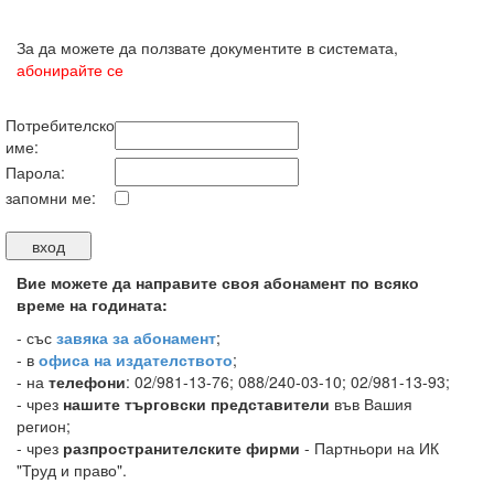
За да можете да ползвате документите в системата,
абонирайте се
Потребителско
име:
Парола:
запомни ме:
Вие можете да направите своя абонамент по всяко
време на годината:
-
със
завяка за абонамент
;
- в
офиса на издателството
;
- на
телефони
: 02/981-13-76; 088/240-03-10; 02/981-13-93;
- чрез
нашите търговски представители
във Вашия
регион;
- чрез
разпространителските фирми
- Партньори на ИК
"Труд и право".