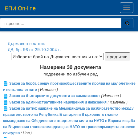
ЕПИ On-line
Toggl
navig
Държавен вестник
ДВ, бр. 96 от 29.10.2004 г.
Намерени 30 документа
подредени по азбучен ред
Закон за борба срещу противообществените прояви на малолетните
и непълнолетните
( Изменен )
Закон за българските документи за самоличност
( Изменен )
Закон за административните нарушения и наказания
( Изменен )
Закон за ратифициране на Меморандума за разбирателство между
правителството на Република България и Върховното главно
командване на Обединените въоръжени сили на НАТО в Европа и щаба
на Върховния главнокомандващ на НАТО по трансформацията относно
осигуряв
( Нов )