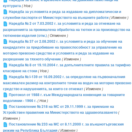
културата
( Нов )
Наредба за условията и реда за издаване на дипломатически и
служебни паспорти от Министерството на външните работи
( Изменен )
Наредба № 2 от 7.03.2002 г. за условията и реда за отнемане на
разрешенията за промишлена обработка на тютюн и за производство на
тютюневи изделия (отм.)
( Отменен )
Наредба № 37 от 2.08.2002 г. за условията и реда за обучение на
кандидатите за придобиване на правоспособност за управление на
моторно превозно средство и условията и реда за издаване на
разрешение за тяхното обучение
( Изменен )
Наредба № 8 от 19.10.2004 г. за допълнителните правила за тарифно
класиране на стоки
( Нов )
Наредба № I-139 от 16.09.2002 г. за определяне на първоначалния
максимален размер на контролните точки на водач на моторно превозно
средство и нарушенията, за които се отнемат
( Изменен )
Протокол от 1988 г. към Международната конвенция за товарните
водолинии - 1966 г.
( Нов )
Постановление № 218 на МС от 29.11.1999 г. за приемане на
Устройствен правилник на Министерството на здравеопазването
(
Изменен )
Постановление № 233 на МС от 8.11.2000 г. за външнотърговския
режим на Република България
( Изменен )