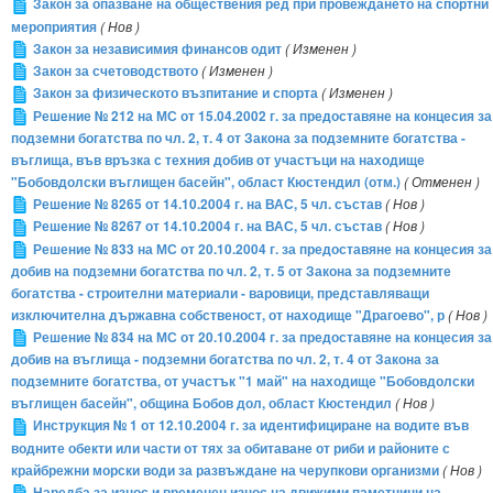
Закон за опазване на обществения ред при провеждането на спортни
мероприятия
( Нов )
Закон за независимия финансов одит
( Изменен )
Закон за счетоводството
( Изменен )
Закон за физическото възпитание и спорта
( Изменен )
Решение № 212 на МС от 15.04.2002 г. за предоставяне на концесия за
подземни богатства по чл. 2, т. 4 от Закона за подземните богатства -
въглища, във връзка с техния добив от участъци на находище
"Бобовдолски въглищен басейн", област Кюстендил (отм.)
( Отменен )
Решение № 8265 от 14.10.2004 г. на ВАС, 5 чл. състав
( Нов )
Решение № 8267 от 14.10.2004 г. на ВАС, 5 чл. състав
( Нов )
Решение № 833 на МС от 20.10.2004 г. за предоставяне на концесия за
добив на подземни богатства по чл. 2, т. 5 от Закона за подземните
богатства - строителни материали - варовици, представляващи
изключителна държавна собственост, от находище "Драгоево", р
( Нов )
Решение № 834 на МС от 20.10.2004 г. за предоставяне на концесия за
добив на въглища - подземни богатства по чл. 2, т. 4 от Закона за
подземните богатства, от участък "1 май" на находище "Бобовдолски
въглищен басейн", община Бобов дол, област Кюстендил
( Нов )
Инструкция № 1 от 12.10.2004 г. за идентифициране на водите във
водните обекти или части от тях за обитаване от риби и районите с
крайбрежни морски води за развъждане на черупкови организми
( Нов )
Наредба за износ и временен износ на движими паметници на