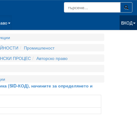
раво
ВХОД
укции
ЕЙНОСТИ
Промишленост
АНСКИ ПРОЦЕС
Авторско право
ции
ика (SID-КОД), начините за определянето и