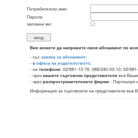
Потребителско име:
Парола:
запомни ме:
Вие можете да направите своя абонамент по вся
-
със
завяка за абонамент
;
- в
офиса на издателството
;
- на
телефони
: 02/981-13-76; 088/240-03-10; 02/981
- чрез
нашите търговски представители
във Ваши
- чрез
разпространителските фирми
- Партньори н
Информация за търговските ни представители във В