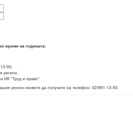
ко време на годината:
-13-93;
я регион;
а ИК "Труд и право".
ашия регион можете да получите на телефон: 02/981-13-93.