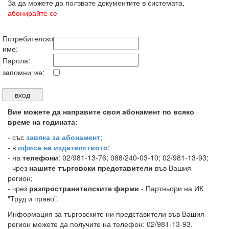
За да можете да ползвате документите в системата,
абонирайте се
Потребителско
име:
Парола:
запомни ме:
Вие можете да направите своя абонамент по всяко
време на годината:
-
със
завяка за абонамент
;
- в
офиса на издателството
;
- на
телефони
: 02/981-13-76; 088/240-03-10; 02/981-13-93;
- чрез
нашите търговски представители
във Вашия
регион;
- чрез
разпространителските фирми
- Партньори на ИК
"Труд и право".
Информация за търговските ни представители във Вашия
регион можете да получите на телефон: 02/981-13-93.