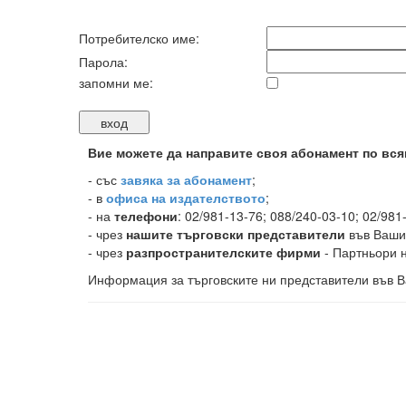
Потребителско име:
Парола:
запомни ме:
Вие можете да направите своя абонамент по вся
-
със
завяка за абонамент
;
- в
офиса на издателството
;
- на
телефони
: 02/981-13-76; 088/240-03-10; 02/981
- чрез
нашите търговски представители
във Ваши
- чрез
разпространителските фирми
- Партньори н
Информация за търговските ни представители във В