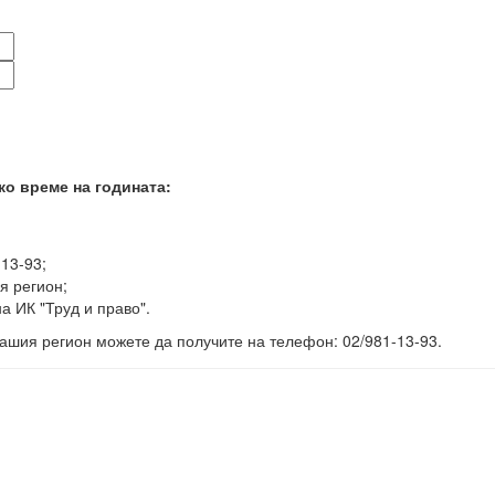
ко време на годината:
-13-93;
я регион;
а ИК "Труд и право".
ашия регион можете да получите на телефон: 02/981-13-93.