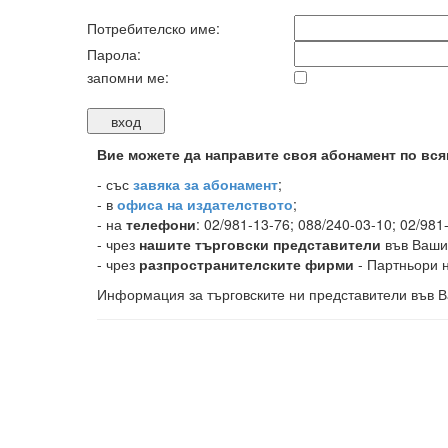
Потребителско име:
Парола:
запомни ме:
Вие можете да направите своя абонамент по вся
-
със
завяка за абонамент
;
- в
офиса на издателството
;
- на
телефони
: 02/981-13-76; 088/240-03-10; 02/981
- чрез
нашите търговски представители
във Ваши
- чрез
разпространителските фирми
- Партньори н
Информация за търговските ни представители във В