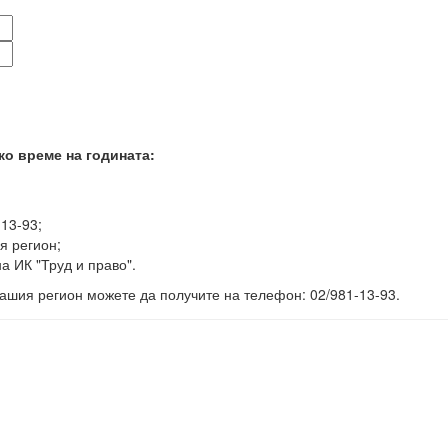
ко време на годината:
-13-93;
я регион;
а ИК "Труд и право".
ашия регион можете да получите на телефон: 02/981-13-93.