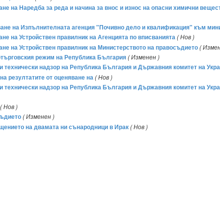
мане на Наредба за реда и начина за внос и износ на опасни химични веще
риване на Изпълнителната агенция "Почивно дело и квалификация" към ми
мане на Устройствен правилник на Агенцията по вписванията
( Нов )
мане на Устройствен правилник на Министерството на правосъдието
( Измен
нотърговския режим на Република България
( Изменен )
 технически надзор на Република България и Държавния комитет на Укра
на резултатите от оценяване на
( Нов )
 технически надзор на Република България и Държавния комитет на Укра
( Нов )
съдието
( Изменен )
хищението на двамата ни сънародници в Ирак
( Нов )