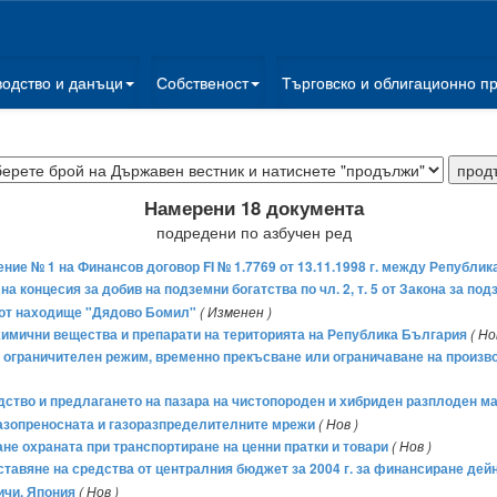
водство и данъци
Собственост
Търговско и облигационно п
Намерени 18 документа
подредени по азбучен ред
ние № 1 на Финансов договор FI № 1.7769 от 13.11.1998 г. между Републи
на концесия за добив на подземни богатства по чл. 2, т. 5 от Закона за по
от находище "Дядово Бомил"
( Изменен )
 химични вещества и препарати на територията на Република България
( Но
на ограничителен режим, временно прекъсване или ограничаване на произв
водство и предлагането на пазара на чистопороден и хибриден разплоден м
 газопреносната и газоразпределителните мрежи
( Нов )
ране охраната при транспортиране на ценни пратки и товари
( Нов )
оставяне на средства от централния бюджет за 2004 г. за финансиране дей
ичи, Япония
( Нов )