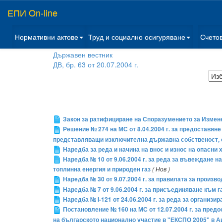
ЕПИ On-line
Нормативни актове
Труд и социално осигуряване
Счето
Държавен вестник
ДВ, бр. 63 от 20.07.2004 г.
Закон за ратифициране на Споразумението за Измене
Решение № 274 на МС от 8.04.2004 г. за предоставяне 
представляващи изключителна държавна собственост, 
Наредба за реда и начина на внос и износ на опасни
Наредба № 10 от 9.06.2004 г. за реда за въвеждане 
топлинна енергия и природен газ
( Нов )
Наредба № 30 от 9.07.2004 г. за правилата за произ
Наредба № 7 от 9.06.2004 г. за присъединяване към
Наредба № I-121 от 24.06.2004 г. за реда за организи
Постановление № 160 на МС от 12.07.2004 г. за пред
на българското национално участие в "ЕКСПО 2005" в А