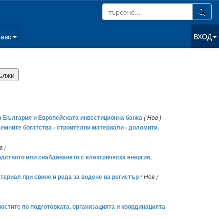
раво
ВХОД
ка България и Европейската инвестиционна банка
( Нов )
дземните богатства - строителни материали - доломити,
в )
одството или снабдяването с електрическа енергия,
атериал при свине и реда за водене на регистър
( Нов )
ностите по подготовката, организацията и координацията