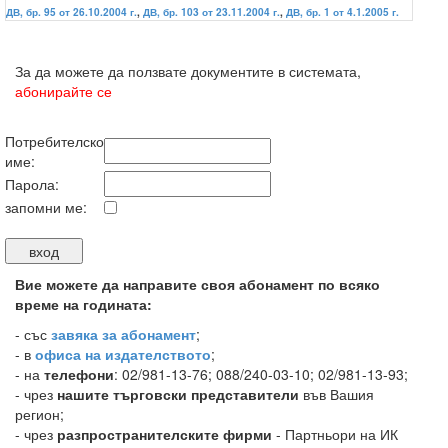
ДВ, бр. 95 от 26.10.2004 г.
,
ДВ, бр. 103 от 23.11.2004 г.
,
ДВ, бр. 1 от 4.1.2005 г.
За да можете да ползвате документите в системата,
абонирайте се
Потребителско
име:
Парола:
запомни ме:
Вие можете да направите своя абонамент по всяко
време на годината:
-
със
завяка за абонамент
;
- в
офиса на издателството
;
- на
телефони
: 02/981-13-76; 088/240-03-10; 02/981-13-93;
- чрез
нашите търговски представители
във Вашия
регион;
- чрез
разпространителските фирми
- Партньори на ИК