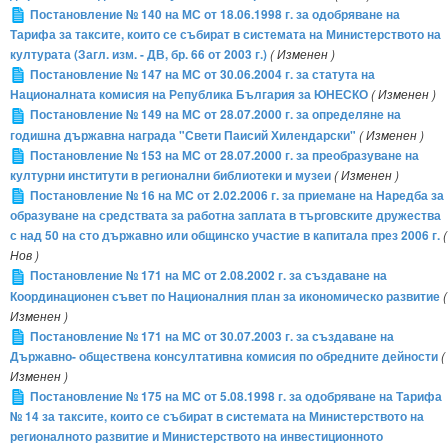
Постановление № 140 на МС от 18.06.1998 г. за одобряване на
Тарифа за таксите, които се събират в системата на Министерството на
културата (Загл. изм. - ДВ, бр. 66 от 2003 г.)
( Изменен )
Постановление № 147 на МС от 30.06.2004 г. за статута на
Националната комисия на Република България за ЮНЕСКО
( Изменен )
Постановление № 149 на МС от 28.07.2000 г. за определяне на
годишна държавна награда "Свети Паисий Хилендарски"
( Изменен )
Постановление № 153 на МС от 28.07.2000 г. за преобразуване на
културни институти в регионални библиотеки и музеи
( Изменен )
Постановление № 16 на МС от 2.02.2006 г. за приемане на Наредба за
образуване на средствата за работна заплата в търговските дружества
с над 50 на сто държавно или общинско участие в капитала през 2006 г.
(
Нов )
Постановление № 171 на МС от 2.08.2002 г. за създаване на
Координационен съвет по Националния план за икономическо развитие
(
Изменен )
Постановление № 171 на МС от 30.07.2003 г. за създаване на
Държавно- обществена консултативна комисия по обредните дейности
(
Изменен )
Постановление № 175 на МС от 5.08.1998 г. за одобряване на Тарифа
№ 14 за таксите, които се събират в системата на Министерството на
регионалното развитие и Министерството на инвестиционното