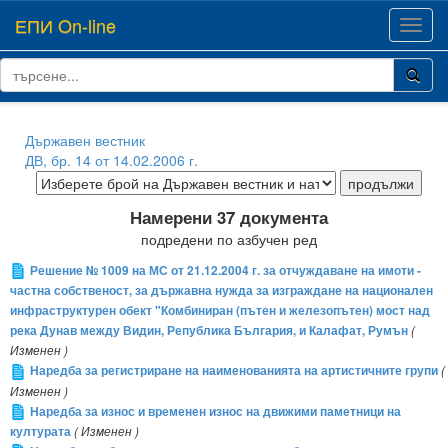
ЕПИ On-line
Toggl
navig
Държавен вестник
ДВ, бр. 14 от 14.02.2006 г.
Намерени 37 документа
подредени по азбучен ред
Решение № 1009 на МС от 21.12.2004 г. за отчуждаване на имоти -
частна собственост, за държавна нужда за изграждане на национален
инфраструктурен обект "Комбиниран (пътен и железопътен) мост над
река Дунав между Видин, Република България, и Калафат, Румън
(
Изменен )
Наредба за регистриране на наименованията на артистичните групи
(
Изменен )
Наредба за износ и временен износ на движими паметници на
културата
( Изменен )