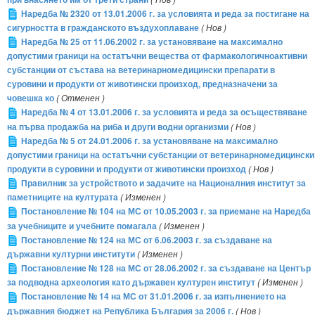
Наредба № 2320 от 13.01.2006 г. за условията и реда за постигане на
сигурността в гражданското въздухоплаване
( Нов )
Наредба № 25 от 11.06.2002 г. за установяване на максимално
допустими граници на остатъчни вещества от фармакологичноактивни
субстанции от състава на ветеринарномедицински препарати в
суровини и продукти от животински произход, предназначени за
човешка ко
( Отменен )
Наредба № 4 от 13.01.2006 г. за условията и реда за осъществяване
на първа продажба на риба и други водни организми
( Нов )
Наредба № 5 от 24.01.2006 г. за установяване на максимално
допустими граници на остатъчни субстанции от ветеринарномедицински
продукти в суровини и продукти от животински произход
( Нов )
Правилник за устройството и задачите на Националния институт за
паметниците на културата
( Изменен )
Постановление № 104 на МС от 10.05.2003 г. за приемане на Наредба
за учебниците и учебните помагала
( Изменен )
Постановление № 124 на МС от 6.06.2003 г. за създаване на
държавни културни институти
( Изменен )
Постановление № 128 на МС от 28.06.2002 г. за създаване на Център
за подводна археология като държавен културен институт
( Изменен )
Постановление № 14 на МС от 31.01.2006 г. за изпълнението на
държавния бюджет на Република България за 2006 г.
( Нов )