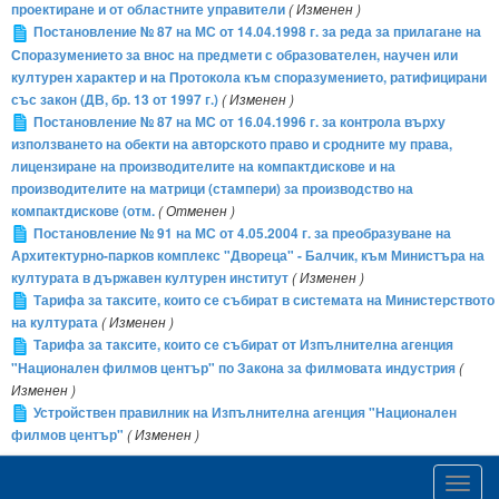
проектиране и от областните управители
( Изменен )
Постановление № 87 на МС от 14.04.1998 г. за реда за прилагане на
Споразумението за внос на предмети с образователен, научен или
културен характер и на Протокола към споразумението, ратифицирани
със закон (ДВ, бр. 13 от 1997 г.)
( Изменен )
Постановление № 87 на МС от 16.04.1996 г. за контрола върху
използването на обекти на авторското право и сродните му права,
лицензиране на производителите на компактдискове и на
производителите на матрици (стампери) за производство на
компактдискове (отм.
( Отменен )
Постановление № 91 на МС от 4.05.2004 г. за преобразуване на
Архитектурно-парков комплекс "Двореца" - Балчик, към Министъра на
културата в държавен културен институт
( Изменен )
Тарифа за таксите, които се събират в системата на Министерството
на културата
( Изменен )
Тарифа за таксите, които се събират от Изпълнителна агенция
"Национален филмов център" по Закона за филмовата индустрия
(
Изменен )
Устройствен правилник на Изпълнителна агенция "Национален
филмов център"
( Изменен )
Toggl