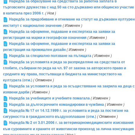
Наредба за образуване на средствата за работна заплата в
търговските дружества с над 50 на сто държавно или общинско участие
в капитала през 2006 г.
( Нов )
Наредба за придобиване и отнемане на статут на държавен културен
институт с национално значение
( Изменен )
Наредба за оформяне, подаване и експертиза на заявки за
регистрация на марки и географски означения
( Изменен )
Наредба за оформяне, подаване и експертиза на заявки за
регистрация на промишлен дизайн
( Изменен )
Наредба за специално ползване на пътищата
( Изменен )
Наредба за условията и реда за разпределяне на средствата от
глобите, събирани по реда на чл. 97 от закона за авторското право и
сродните му права, постъпващи в бюджета на министерството на
културата (отм.)
( Отменен )
Наредба за условията и реда за осъществяване на закрила на деца с
изявени дарби
( Изменен )
Наредба за учебниците и учебните помагала
( Изменен )
Наредба за дългосрочните командировки в чужбина
( Изменен )
Наредба № 17 от 14.12.1999 г. за условията и реда за постигане на
сигурността в гражданското въздухоплаване (отм.)
( Отменен )
Наредба № 2 от 3.01.2006 г. за ветеринарномедицинските изисквания
към суровините и храните от животински произход за лична консумация
при внасянето им от трети страни
( Нов )