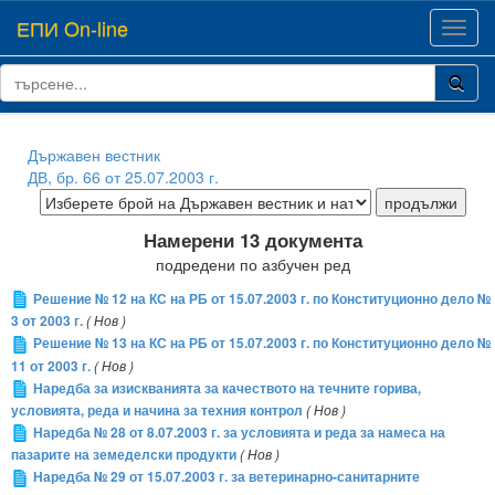
ЕПИ On-line
Toggl
navig
Държавен вестник
ДВ, бр. 66 от 25.07.2003 г.
Намерени 13 документа
подредени по азбучен ред
Решение № 12 на КС на РБ от 15.07.2003 г. по Конституционно дело №
3 от 2003 г.
( Нов )
Решение № 13 на КС на РБ от 15.07.2003 г. по Конституционно дело №
11 от 2003 г.
( Нов )
Наредба за изискванията за качеството на течните горива,
условията, реда и начина за техния контрол
( Нов )
Наредба № 28 от 8.07.2003 г. за условията и реда за намеса на
пазарите на земеделски продукти
( Нов )
Наредба № 29 от 15.07.2003 г. за ветеринарно-санитарните