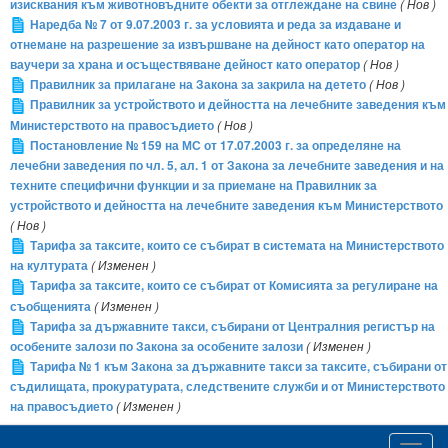
изисквания към животновъдните обекти за отглеждане на свине
( Нов )
Наредба № 7 от 9.07.2003 г. за условията и реда за издаване и
отнемане на разрешение за извършване на дейност като оператор на
ваучери за храна и осъществяване дейност като оператор
( Нов )
Правилник за прилагане на Закона за закрила на детето
( Нов )
Правилник за устройството и дейността на лечебните заведения към
Министерството на правосъдието
( Нов )
Постановление № 159 на МС от 17.07.2003 г. за определяне на
лечебни заведения по чл. 5, ал. 1 от Закона за лечебните заведения и на
техните специфични функции и за приемане на Правилник за
устройството и дейността на лечебните заведения към Министерството
( Нов )
Тарифа за таксите, които се събират в системата на Министерството
на културата
( Изменен )
Тарифа за таксите, които се събират от Комисията за регулиране на
съобщенията
( Изменен )
Тарифа за държавните такси, събирани от Централния регистър на
особените залози по Закона за особените залози
( Изменен )
Тарифа № 1 към Закона за държавните такси за таксите, събирани от
съдилищата, прокуратурата, следствените служби и от Министерството
на правосъдието
( Изменен )