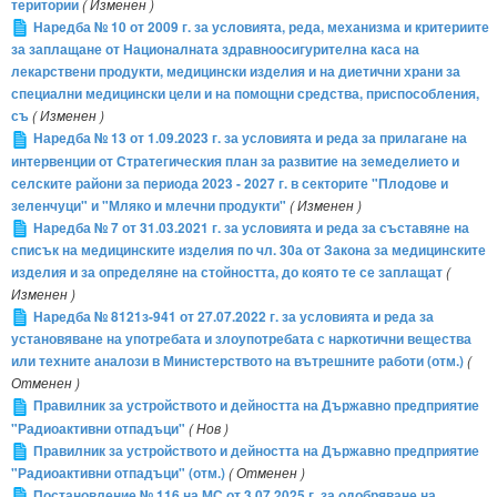
територии
( Изменен )
Наредба № 10 от 2009 г. за условията, реда, механизма и критериите
за заплащане от Националната здравноосигурителна каса на
лекарствени продукти, медицински изделия и на диетични храни за
специални медицински цели и на помощни средства, приспособления,
съ
( Изменен )
Наредба № 13 от 1.09.2023 г. за условията и реда за прилагане на
интервенции от Стратегическия план за развитие на земеделието и
селските райони за периода 2023 - 2027 г. в секторите "Плодове и
зеленчуци" и "Мляко и млечни продукти"
( Изменен )
Наредба № 7 от 31.03.2021 г. за условията и реда за съставяне на
списък на медицинските изделия по чл. 30а от Закона за медицинските
изделия и за определяне на стойността, до която те се заплащат
(
Изменен )
Наредба № 8121з-941 от 27.07.2022 г. за условията и реда за
установяване на употребата и злоупотребата с наркотични вещества
или техните аналози в Министерството на вътрешните работи (отм.)
(
Отменен )
Правилник за устройството и дейността на Държавно предприятие
"Радиоактивни отпадъци"
( Нов )
Правилник за устройството и дейността на Държавно предприятие
"Радиоактивни отпадъци" (отм.)
( Отменен )
Постановление № 116 на МС от 3.07.2025 г. за одобряване на