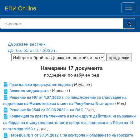
ЕПИ On-line
Toggl
navig
Държавен вестник
ДВ, бр. 55 от 8.7.2025 г.
Намерени 17 документа
подредени по азбучен ред
Граждански процесуален кодекс
( Изменен )
Закон за медиацията
( Изменен )
Решение на НС от 4.07.2025 г. по предложение за гласуване на
недоверие на Министерския съвет на Република България
( Нов )
Решение № 9544 от 20.08.2022 г. на ВАС
( Нов )
Конвенция за престъпленията и някои други действия, извършвани
на борда на въздухоплавателните средства, подписана в Токио на 14
септември 1963 г.
( Нов )
Наредба № 1 от 30.01.2012 г. за контрола и опазването на горските