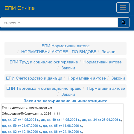
ЕПИ On-line
Toggl
navig
ЕПИ Нормативни актове
НОРМАТИВНИ АКТОВЕ - ПО ВИДОВЕ
Закони
ЕПИ Труд и социално осигуряване
Нормативни актове
Закони
ЕПИ Счетоводство и данъци
Нормативни актове
Закони
ЕПИ Търговско и облигационно право
Нормативни актове
Закони
Закон за насърчаване на инвестициите
Тип на документа:
нормативен акт
Обнародван/Публикуван на:
2025-11-11
ДВ, бр. 37 от 4.05.2004 г.
,
ДВ, бр. 40 от 14.05.2004 г.
,
ДВ, бр. 34 от 25.04.2006 г.
,
ДВ, бр. 59 от 21.07.2006 г.
,
ДВ, бр. 65 от 11.08.2006 г.
,
ДВ, бр. 82 от 10.10.2006 г.
,
ДВ, бр. 86 от 24.10.2006 г.
,