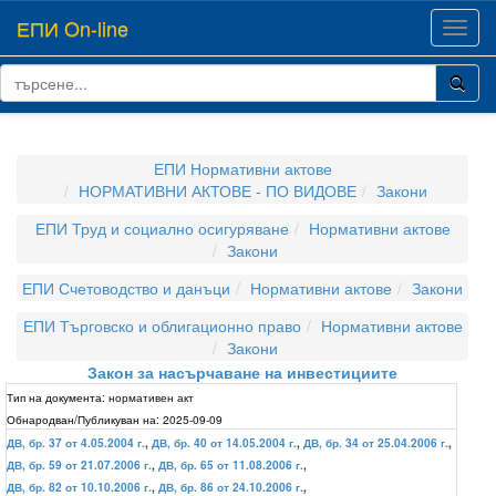
ЕПИ On-line
Toggl
navig
ЕПИ Нормативни актове
НОРМАТИВНИ АКТОВЕ - ПО ВИДОВЕ
Закони
ЕПИ Труд и социално осигуряване
Нормативни актове
Закони
ЕПИ Счетоводство и данъци
Нормативни актове
Закони
ЕПИ Търговско и облигационно право
Нормативни актове
Закони
Закон за насърчаване на инвестициите
Тип на документа:
нормативен акт
Обнародван/Публикуван на:
2025-09-09
ДВ, бр. 37 от 4.05.2004 г.
,
ДВ, бр. 40 от 14.05.2004 г.
,
ДВ, бр. 34 от 25.04.2006 г.
,
ДВ, бр. 59 от 21.07.2006 г.
,
ДВ, бр. 65 от 11.08.2006 г.
,
ДВ, бр. 82 от 10.10.2006 г.
,
ДВ, бр. 86 от 24.10.2006 г.
,