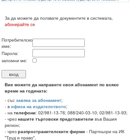
За да можете да ползвате документите в системата,
абонирайте се
Потребителско
име:
Парола:
запомни ме:
Вие можете да направите своя абонамент по всяко
време на годината:
-
със
завяка за абонамент
;
- в
офиса на издателството
;
- на
телефони
: 02/981-13-76; 088/240-03-10; 02/981-13-93;
- чрез
нашите търговски представители
във Вашия
регион;
- чрез
разпространителските фирми
- Партньори на ИК
"Труд и право".